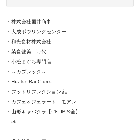
・
株式会社国井商事
・
大成ボウリングセンター
・
和光食材株式会社
・
菜食健美 万代
・
小松まぐろ専門店
・
～カブレッタ～
・
Healed Bar Cuore
・
フットリフレクション 紬
・
カフェ＆ジェラート モアレ
・
山形キャバクラ【CKUB S金】
…etc