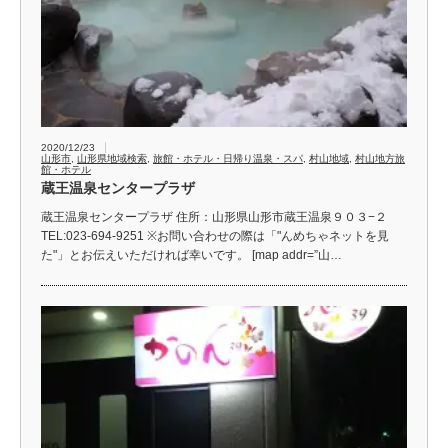
2020/12/23
山形市
,
山形県地域検索
,
旅館・ホテル・日帰り温泉・スパ
,
村山地域
,
村山地方旅
館・ホテル
蔵王温泉センタープラザ
蔵王温泉センタープラザ 住所：山形県山形市蔵王温泉９０３−２
TEL:023-694-9251 ※お問い合わせの際は「"んめちゃネットを見
た"」とお伝えいただければ幸いです。 [map addr=”山…