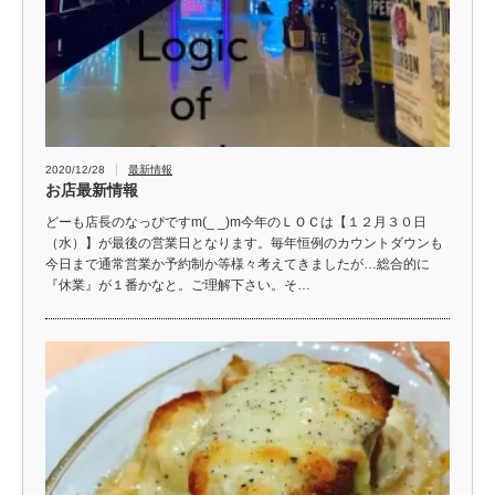
2020/12/28
最新情報
お店最新情報
どーも店長のなっぴですm(_ _)m今年のＬＯＣは【１２月３０日
（水）】が最後の営業日となります。毎年恒例のカウントダウンも
今日まで通常営業か予約制か等様々考えてきましたが…総合的に
『休業』が１番かなと。ご理解下さい。そ…