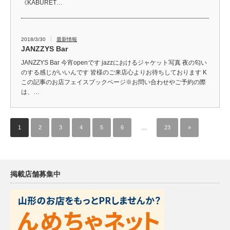
《KABURET…
2018/3/30
最新情報
JANZZYS Bar
JANZZYS Bar 今宵openです jazzにおけるジャケット写真 夜の匂い
のする感じがいいんです 皆様のご来店心よりお待ちしております K
この記事のお店フェイスブックページ※お問い合わせやご予約の際
は、…
1
2
3
4
5
6
…
23
»
掲載店舗募集中