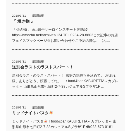
2018/3/31
最新情報
『 焼き物 』
『 焼き物 』 #山形牛サーロインステーキ 割烹綾
https://nmecha.net/archives/134 TEL:0234-28-8602この記事のお店
フェイスブックページ※お問い合わせやご予約の際は、【ん…
2018/3/31
最新情報
送別会ラストのラストスパート！
送別会ラストのラストスパート！ 感謝の気持ちを込めて。 お疲れ
様、ありがとう、頑張ってね、、 ↑ food&bar KABURETTA～カブレ
ッタ～ 山形県山形市七日町2-7-38カジュアルSプラザ1F …
2018/3/31
最新情報
ミッドナイトパスタ
ミッドナイトパスタ
↑ food&bar KABURETTA～カブレッタ～ 山
形県山形市七日町2-7-38カジュアルSプラザ1F ☎023-673-0181