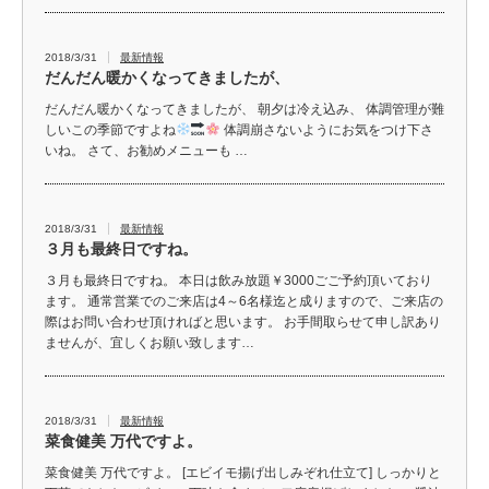
2018/3/31
最新情報
だんだん暖かくなってきましたが、
だんだん暖かくなってきましたが、 朝夕は冷え込み、 体調管理が難
しいこの季節ですよね
体調崩さないようにお気をつけ下さ
いね。 さて、お勧めメニューも …
2018/3/31
最新情報
３月も最終日ですね。
３月も最終日ですね。 本日は飲み放題￥3000ごご予約頂いており
ます。 通常営業でのご来店は4～6名様迄と成りますので、ご来店の
際はお問い合わせ頂ければと思います。 お手間取らせて申し訳あり
ませんが、宜しくお願い致します…
2018/3/31
最新情報
菜食健美 万代ですよ。
菜食健美 万代ですよ。 [エビイモ揚げ出しみぞれ仕立て] しっかりと