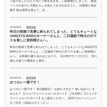
下茹でをしたエビイモに下味を含ませ、二度唐揚げしました。 醤油
ベースの出汁に大根おろしを加えてみぞれ仕立てに。 白髪葱と刻み
柚子 刻み海苔を添えて、ほ…
2018/3/31
最新情報
昨日の投稿で見事に釣られてしまった、とてもキュートな
JANZZYS BARのオーナーさんと、二日連続で特大の川マ
スを食しに笑快晴さんへ。
昨日の投稿で見事に釣られてしまった、とてもキュートなJANZZYS
BARのオーナーさんと、二日連続で特大の川マスを食しに笑快晴さ
んへ。 お刺身の盛り合わせにもマス。 元が特大サイズだけに、切り
身も大振りの素焼きと煮付…
2018/3/31
最新情報
おつカレー様です！
おつカレー様です！ 本日最終日！ お持ちですか？ 使い忘れていま
せんか？ 【ココイチスペシャルパスポート】 ご注文時に【ココイチ
スペシャルパスポート】をご提示ください。 店内でカレーメニュー
をご注文（1品以上のトッピン…