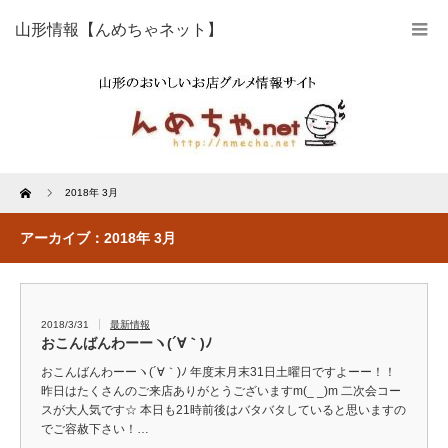
山形情報【んめちゃネット】
Home
2018年 3月
アーカイブ：2018年 3月
2018/3/31
最新情報
おこんばんわーーヽ(´∀｀)ﾉ
おこんばんわーーヽ(´∀｀)ﾉ 年度末月末31日土曜日ですよーー！！
昨日はたくさんのご来店ありがとうございますm(_ _)m 二次会コー
スが大人気です☆ 本日も21時前後はバタバタしていると思いますの
でご容赦下さい！…