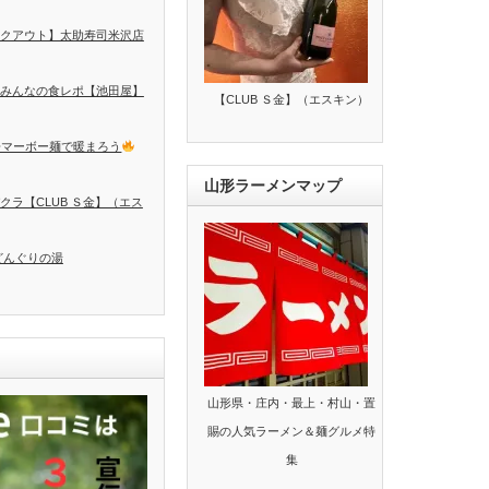
クアウト】太助寿司米沢店
みんなの食レポ【池田屋】
【CLUB Ｓ金】（エスキン）
辛マーボー麺で暖まろう
山形ラーメンマップ
クラ【CLUB Ｓ金】（エス
どんぐりの湯
山形県・庄内・最上・村山・置
賜の人気ラーメン＆麺グルメ特
集