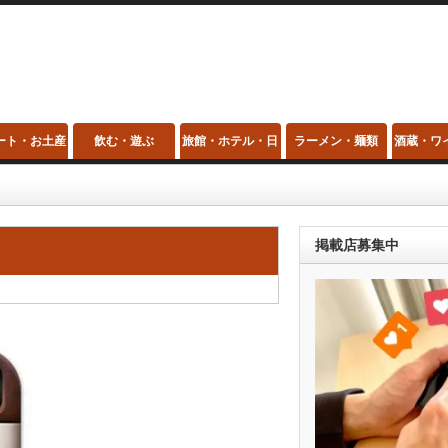
ート・お土産
飲む・遊ぶ
旅館・ホテル・日
ラーメン・麺類
酒蔵・ワ
帰り温泉・スパ
掲載店募集中