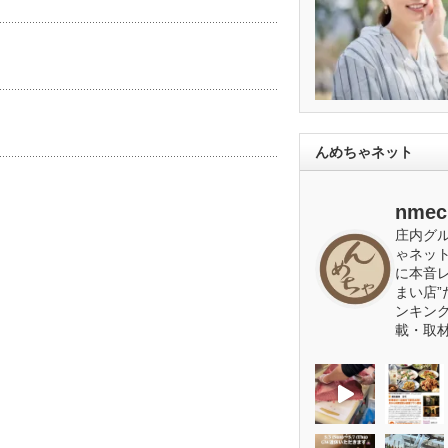
んめちゃネット
nmec
庄内グ
ゃネッ
に本音
まい店”
ンキン
載・取