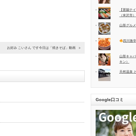
【置賜テイ
（米沢市）
山形グルメ
四川激
お好み こいさん です今日は「焼きそば」動画
山形キャバ
キン）
天然温泉 
Google口コミ