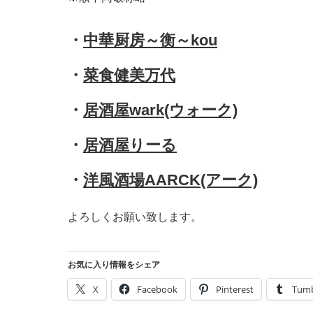
・
中華厨房～衡～kou
・
菜食健美万代
・
居酒屋wark(ウォーク)
・
居酒屋りーる
・
洋風酒場AARCK(アーク)
よろしくお願い致します。
お気に入り情報をシェア
X
Facebook
Pinterest
Tumb