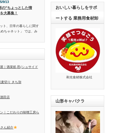
5/9/13
おいしい暮らしをサポ
形の“ちょっとした情
”を大募集！
ートする 業務用食材卸
ット、日常の暮らしに関す
んめちゃネット」 では、み
屋｜酒菜処 邑(シュサイド
和光食材株式会社
蕎麦切り きち弥
酒田店
山形キャバクラ
ン｜こだわりの味噌工房ら
トさん紹介