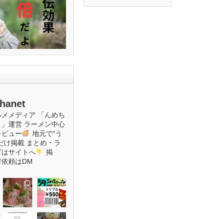
hanet
ルメメディア
「んめち
ト」運営
ラーメン中心
レビュー
地元で“う
だけ掲載
まとめ・ラ
グはサイトへ
掲
材依頼はDM