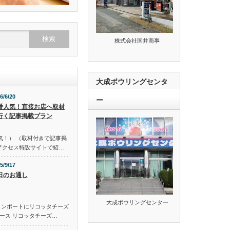
株式会社国井商事
大成ボウリングセンタ
6/6/20
ー
番人気！直接お店へ取材
行く記事掲載プラン
気！） （取材付きで記事掲
のアクセス特設サイトで紹…
5/9/17
日のお通し
大成ボウリングセンター
コンポートにリコッタチーズ
ース リコッタチーズ…