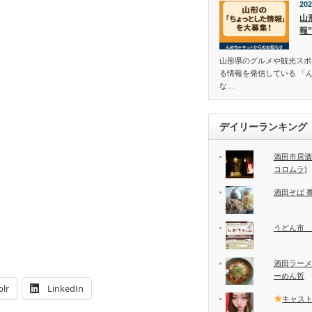
202
山
報
山形県のグルメや観光スポ
る情報を発信している 「
な…
デイリーランキング
酒田市居酒
コロムラ)
酒田そば 
うどん市 
酒田ラーメ
ーめん哲
lr
LinkedIn
キャス