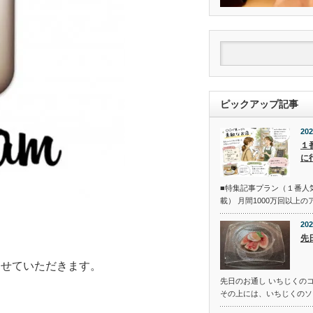
ピックアップ記事
202
１
に
■特集記事プラン（１番人
載） 月間1000万回以上
202
先
させていただきます。
先日のお通し いちじくの
その上には、いちじくのソ