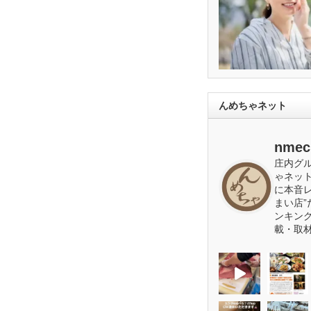
んめちゃネット
nmec
庄内グ
ゃネッ
に本音
まい店”
ンキン
載・取