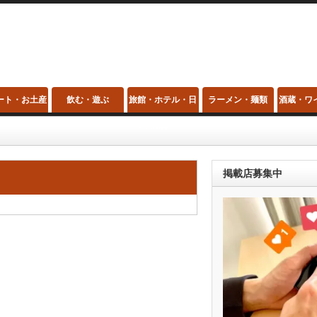
ート・お土産
飲む・遊ぶ
旅館・ホテル・日
ラーメン・麺類
酒蔵・ワ
帰り温泉・スパ
掲載店募集中