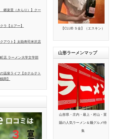
 郷楽里（きらり）】クー
クラ【エアー】
【CLUB Ｓ金】（エスキン）
クアウト】太助寿司米沢店
山形ラーメンマップ
町店 ラーメン大学文学部
の温泉ライフ【ホテルテト
鶴岡】
山形県・庄内・最上・村山・置
賜の人気ラーメン＆麺グルメ特
集