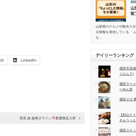
202
山
報
山形県のグルメや観光スポ
る情報を発信している 「
な…
デイリーランキング
lr
LinkedIn
酒田市居酒
コロムラ)
酒田ラーメ
ーめん哲
酒田そば 
【村山テイ
割烹 綾 超希少ワイン
数量限定入荷
きゅうべえ
酒田スナッ