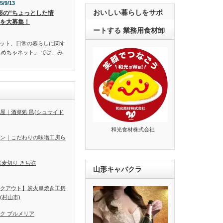
5/9/13
おいしい暮らしをサポ
形の“ちょっとした情
”を大募集！
ートする 業務用食材卸
ット、日常の暮らしに関す
んめちゃネット」 では、み
屋｜酒菜処 邑(シュサイド
和光食材株式会社
ン｜こだわりの味噌工房ら
蕎麦切り きち弥
山形キャバクラ
クアウト】炭火串焼き工房
(村山市)
ク プルメリア