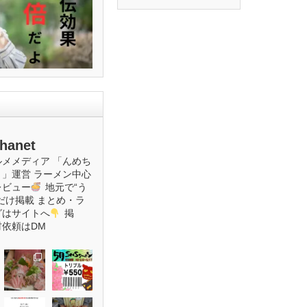
hanet
ルメメディア
「んめち
ト」運営
ラーメン中心
レビュー
地元で“う
だけ掲載
まとめ・ラ
グはサイトへ
掲
材依頼はDM