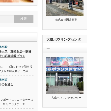
株式会社国井商事
大成ボウリングセンタ
6/6/20
ー
番人気！直接お店へ取材
行く記事掲載プラン
気！） （取材付きで記事掲
のアクセス特設サイトで紹…
5/9/17
日のお通し
大成ボウリングセンター
コンポートにリコッタチーズ
ース リコッタチーズ…