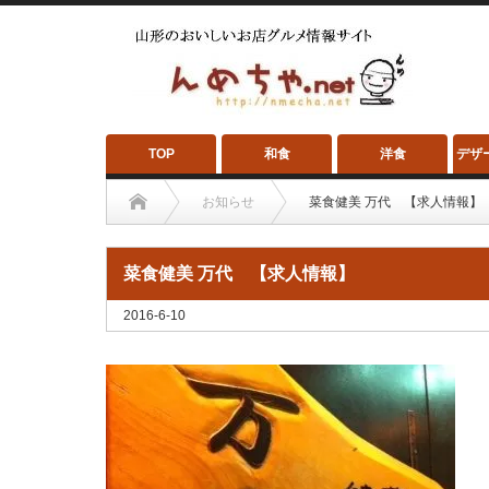
TOP
和食
洋食
デザ
お知らせ
菜食健美 万代 【求人情報】
菜食健美 万代 【求人情報】
2016-6-10