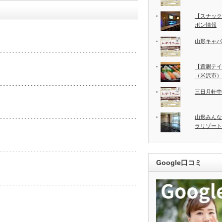
【スナック
ポン情報
山形キャバ
【置賜テイ
（米沢市）
三日月軒中
山形みんな
ラリゾート
Google口コミ