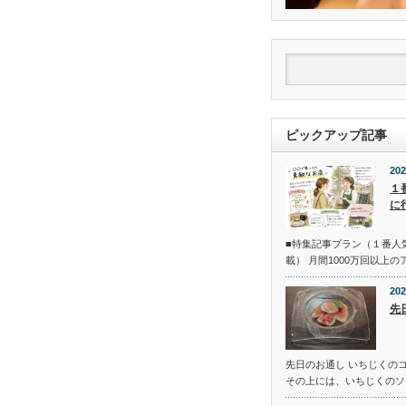
ピックアップ記事
202
１
に
■特集記事プラン（１番人
載） 月間1000万回以上
202
先
先日のお通し いちじくの
その上には、いちじくのソ