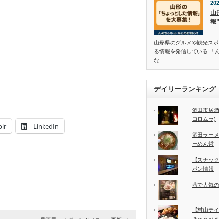
202
山
報
山形県のグルメや観光スポ
る情報を発信している 「
な…
デイリーランキング
酒田市居酒
コロムラ)
lr
LinkedIn
酒田ラーメ
ーめん哲
【スナック
ポン情報
巷で人気の
【村山テイ
きゅうべえ