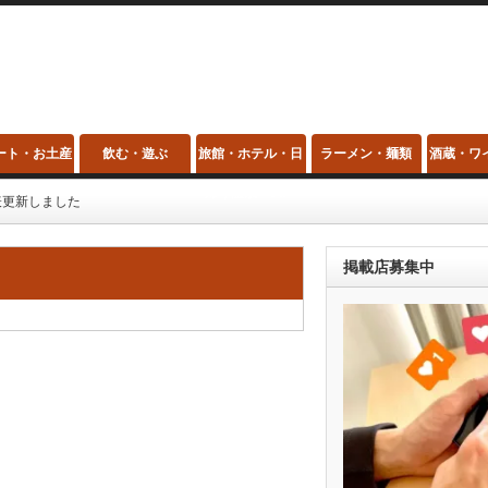
ート・お土産
飲む・遊ぶ
旅館・ホテル・日
ラーメン・麺類
酒蔵・ワ
帰り温泉・スパ
表更新しました
掲載店募集中