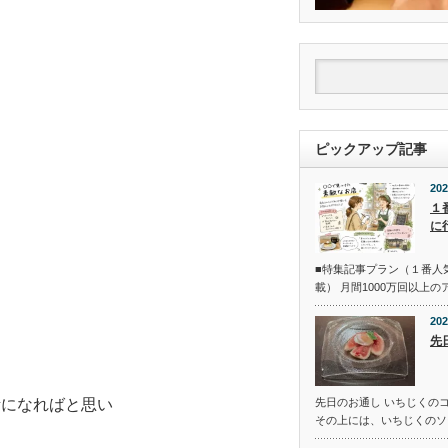
ピックアップ記事
202
１
に
■特集記事プラン（１番人
載） 月間1000万回以上
202
先
先日のお通し いちじくの
考になればと思い
その上には、いちじくのソ