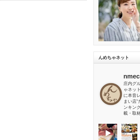
んめちゃネット
nmec
庄内グ
ゃネッ
に本音
まい店”
ンキン
載・取