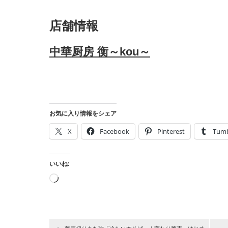
店舗情報
中華厨房 衡～kou～
お気に入り情報をシェア
X
Facebook
Pinterest
Tumb
いいね:
読
み
込
み
中…