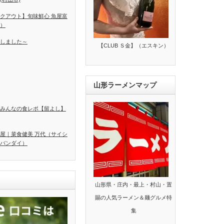
クアウト】旬味鮮心 魚屋富
）
しました～
【CLUB Ｓ金】（エスキン）
山形ラーメンマップ
みんなの食レポ【留よし】
屋｜菜食健美 万代（サイシ
バンダイ）
山形県・庄内・最上・村山・置
賜の人気ラーメン＆麺グルメ特
集