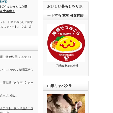
5/9/13
おいしい暮らしをサポ
形の“ちょっとした情
”を大募集！
ートする 業務用食材卸
ット、日常の暮らしに関す
んめちゃネット」 では、み
屋｜酒菜処 邑(シュサイド
和光食材株式会社
ン｜こだわりの味噌工房ら
 郷楽里（きらり）】クー
山形キャバクラ
クーポン誌、
クアウト】炭火串焼き工房
(村山市)