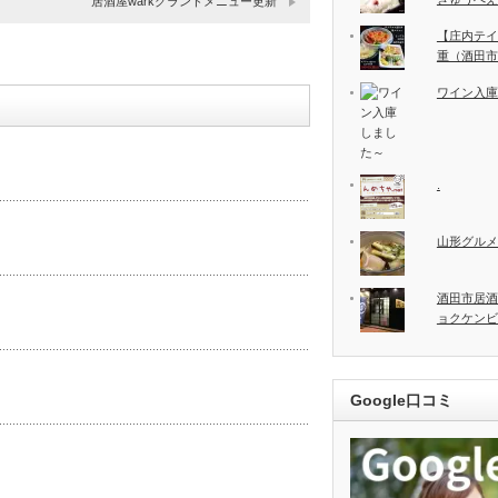
居酒屋warkグランドメニュー更新
【庄内テイ
重（酒田市
ワイン入庫
.
山形グルメ
酒田市居酒
ョクケンビ
Google口コミ