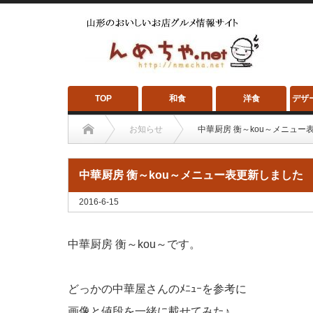
TOP
和食
洋食
デザ
お知らせ
中華厨房 衡～kou～メニュー
中華厨房 衡～kou～メニュー表更新しました
2016-6-15
中華厨房 衡～kou～です。
どっかの中華屋さんのﾒﾆｭｰを参考に
画像と値段を一緒に載せてみた♪