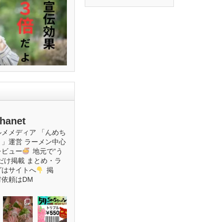
hanet
ルメメディア
「んめち
ト」運営
ラーメン中心
レビュー
地元で“う
だけ掲載
まとめ・ラ
グはサイトへ
掲
材依頼はDM