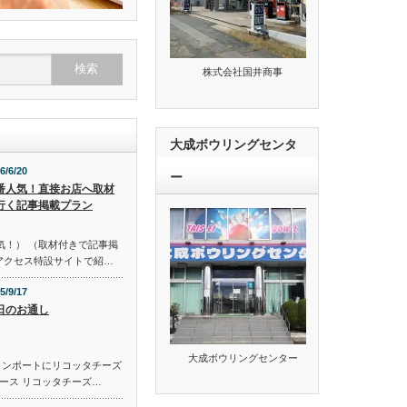
株式会社国井商事
大成ボウリングセンタ
6/6/20
ー
番人気！直接お店へ取材
行く記事掲載プラン
気！） （取材付きで記事掲
のアクセス特設サイトで紹…
5/9/17
日のお通し
大成ボウリングセンター
コンポートにリコッタチーズ
ース リコッタチーズ…