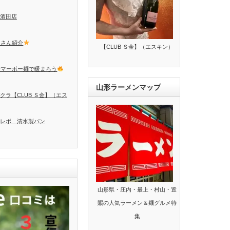
酒田店
トさん紹介
【CLUB Ｓ金】（エスキン）
辛マーボー麺で暖まろう
山形ラーメンマップ
クラ【CLUB Ｓ金】（エス
レポ 清水製パン
山形県・庄内・最上・村山・置
賜の人気ラーメン＆麺グルメ特
集