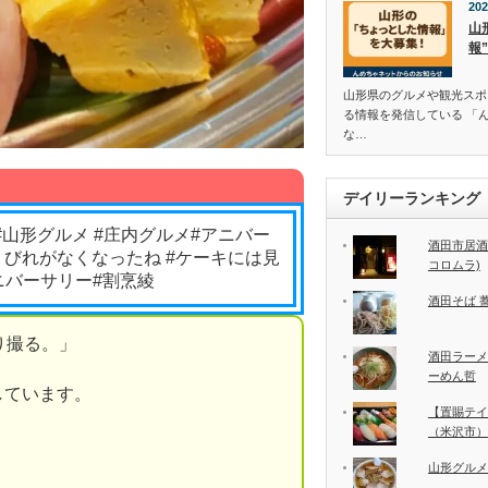
202
山
報
山形県のグルメや観光スポ
る情報を発信している 「
な…
デイリーランキング
#山形グルメ #庄内グルメ#アニバー
酒田市居酒
くびれがなくなったね #ケーキには見
コロムラ)
ニバーサリー#割烹綾
酒田そば 
り撮る。」
酒田ラーメ
ーめん哲
しています。
【置賜テイ
（米沢市）
山形グルメ