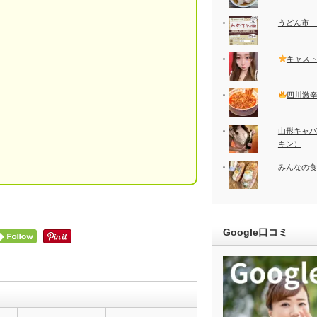
うどん市 
キャス
四川激
山形キャバ
キン）
みんなの食
Google口コミ