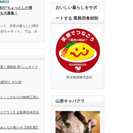
5/9/13
おいしい暮らしをサポ
形の“ちょっとした情
”を大募集！
ートする 業務用食材卸
ット、日常の暮らしに関す
んめちゃネット」 では、み
屋｜酒菜処 邑(シュサイド
和光食材株式会社
蕎麦切り きち弥
ン｜こだわりの味噌工房ら
山形キャバクラ
クアウト】太助寿司米沢店
みんなの食レポ【池田屋】