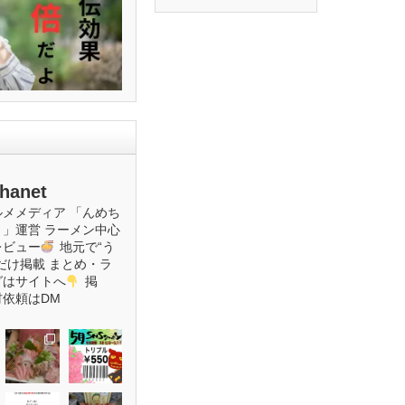
hanet
ルメメディア
「んめち
ト」運営
ラーメン中心
レビュー
地元で“う
だけ掲載
まとめ・ラ
グはサイトへ
掲
材依頼はDM