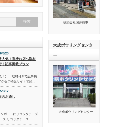
株式会社国井商事
大成ボウリングセンタ
6/6/20
ー
番人気！直接お店へ取材
行く記事掲載プラン
気！） （取材付きで記事掲
のアクセス特設サイトで紹…
5/9/17
日のお通し
大成ボウリングセンター
コンポートにリコッタチーズ
ース リコッタチーズ…