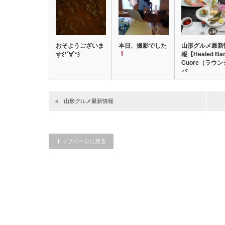
おそようございま
本日、撮影でした
山形グルメ最新
報【Healed Ba
す꒰*´∀`*꒱
Cuore（ラウン
バ…
山形グルメ最新情報
トップページに戻る