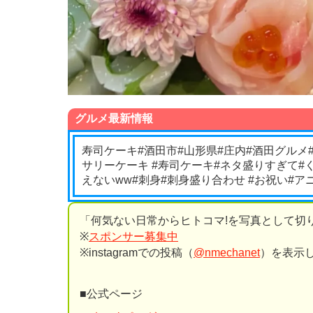
グルメ最新情報
寿司ケーキ️#酒田市#山形県#庄内#酒田グルメ
サリーケーキ #寿司ケーキ#ネタ盛りすぎて#
えないww#刺身#刺身盛り合わせ #お祝い#ア
「何気ない日常からヒトコマ!を写真として切
※
スポンサー募集中
※instagramでの投稿（
@nmechanet
）を表示
■公式ページ