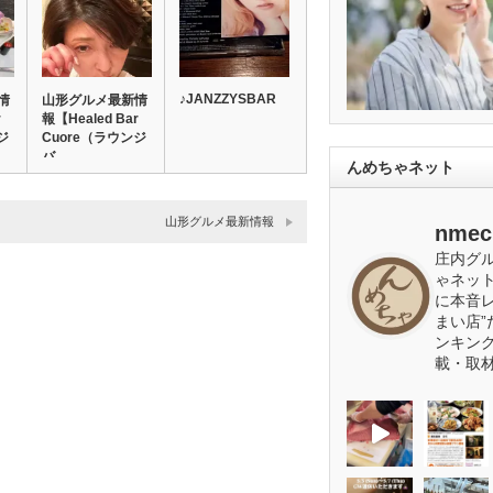
♪JANZZYSBAR
情
山形グルメ最新情
r
報【Healed Bar
ジ
Cuore（ラウンジ
バ…
んめちゃネット
山形グルメ最新情報
nmec
庄内グ
ゃネッ
に本音
まい店”
ンキン
載・取