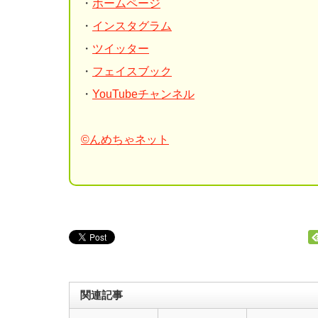
・
ホームページ
・
インスタグラム
・
ツイッター
・
フェイスブック
・
YouTubeチャンネル
©んめちゃネット
関連記事