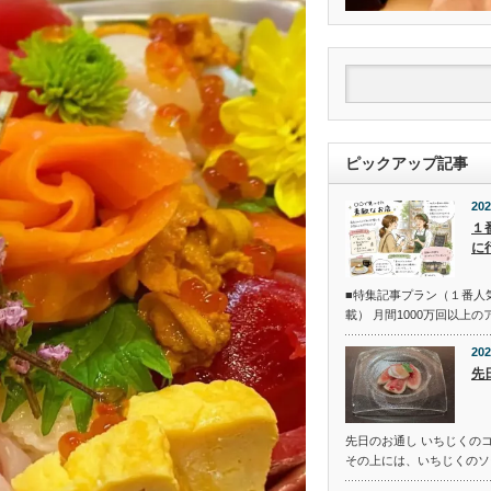
ピックアップ記事
202
１
に
■特集記事プラン（１番人
載） 月間1000万回以上
202
先
先日のお通し いちじくの
その上には、いちじくのソ