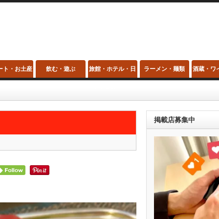
ート・お土産
飲む・遊ぶ
旅館・ホテル・日
ラーメン・麺類
酒蔵・ワ
帰り温泉・スパ
掲載店募集中