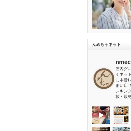
んめちゃネット
nmec
庄内グ
ゃネッ
に本音
まい店”
ンキン
載・取