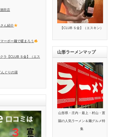
酒田店
トさん紹介
【CLUB Ｓ金】（エスキン）
辛マーボー麺で暖まろう
山形ラーメンマップ
クラ【CLUB Ｓ金】（エス
どんぐりの湯
山形県・庄内・最上・村山・置
賜の人気ラーメン＆麺グルメ特
集