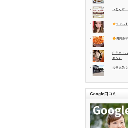
うどん市 
キャス
四川激
山形キャバ
キン）
天然温泉 
Google口コミ