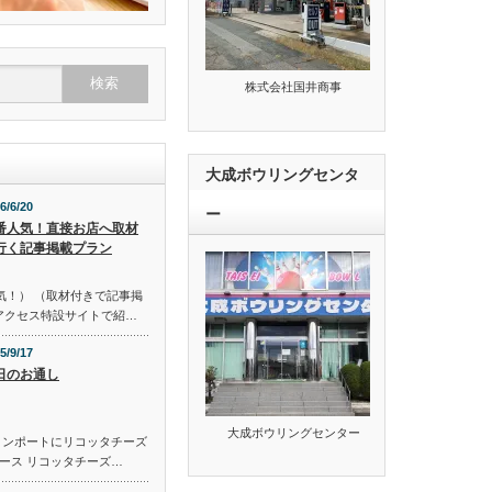
株式会社国井商事
大成ボウリングセンタ
6/6/20
ー
番人気！直接お店へ取材
行く記事掲載プラン
気！） （取材付きで記事掲
のアクセス特設サイトで紹…
5/9/17
日のお通し
大成ボウリングセンター
コンポートにリコッタチーズ
ース リコッタチーズ…