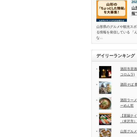
202
山
報
山形県のグルメや観光スポ
る情報を発信している 「
な…
デイリーランキング
酒田市居酒
コロムラ)
酒田そば 
酒田ラーメ
ーめん哲
【置賜テイ
（米沢市）
山形グルメ