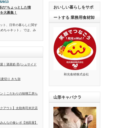
5/9/13
おいしい暮らしをサポ
形の“ちょっとした情
”を大募集！
ートする 業務用食材卸
ット、日常の暮らしに関す
んめちゃネット」 では、み
屋｜酒菜処 邑(シュサイド
和光食材株式会社
蕎麦切り きち弥
ン｜こだわりの味噌工房ら
山形キャバクラ
クアウト】太助寿司米沢店
みんなの食レポ【池田屋】