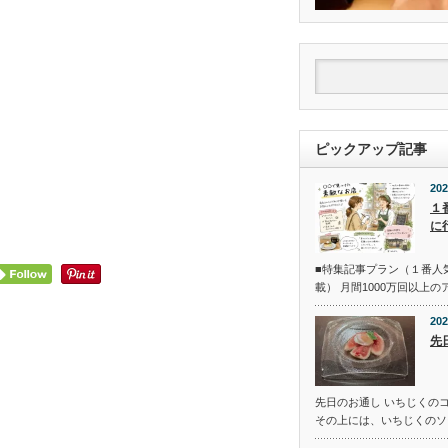
ピックアップ記事
202
１
に
■特集記事プラン（１番人
載） 月間1000万回以上
202
先
先日のお通し いちじくの
その上には、いちじくのソ