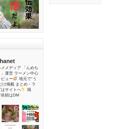
hanet
ルメメディア
「んめち
ト」運営
ラーメン中心
レビュー
地元で“う
だけ掲載
まとめ・ラ
グはサイトへ
掲
材依頼はDM