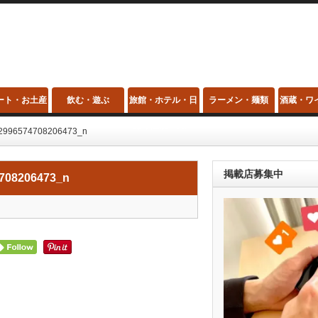
ート・お土産
飲む・遊ぶ
旅館・ホテル・日
ラーメン・麺類
酒蔵・ワ
帰り温泉・スパ
2996574708206473_n
掲載店募集中
708206473_n