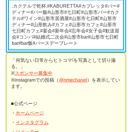
.カクテルで乾杯.#KABURETTA#カブレッタ#バー#
ディナー#バー飯#山形市#七日町#山形市バー#カク
テル#ワイン#山形市居酒屋#山形市七日町#山形市
ディナー#山形飲み#カフェ#山形市カフェ#山形市
七日町カフェ#宴会#新年会#忘年会#女子会#歓送迎
会#コンパ#結婚式二次会#山形市bar#山形市七日町
bar#bar飯#バースデープレート
「何気ない日常からヒトコマ!を写真として切り撮
る。」
※
スポンサー募集中
※instagramでの投稿（
@nmechanet
）を表示してい
ます。
■公式ページ
・
ホームページ
・
インスタグラム
・
ツイッター