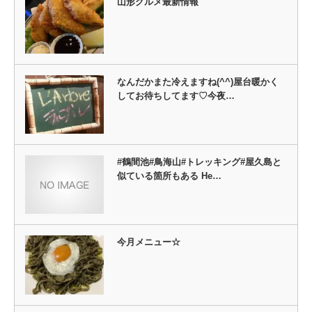
山形グルメ最新情報
なんだかまた冷えますね(^^)屋台暖かく
してお待ちしてます♡今夜…
#鶴間池#鳥海山#トレッキング#屋久島と
似ている箇所もある He…
今月メニュー☆