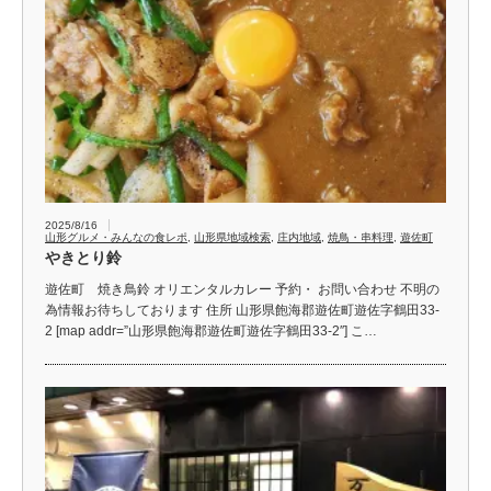
2025/8/16
山形グルメ・みんなの食レポ
,
山形県地域検索
,
庄内地域
,
焼鳥・串料理
,
遊佐町
やきとり鈴
遊佐町 焼き鳥鈴 オリエンタルカレー 予約・ お問い合わせ 不明の
為情報お待ちしております 住所 山形県飽海郡遊佐町遊佐字鶴田33-
2 [map addr=”山形県飽海郡遊佐町遊佐字鶴田33-2″] こ…