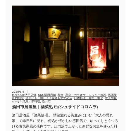
2025/5/6
facebook活用店舗
,
SNS活用店舗
,
和食
,
宴会・カラオケ・レジャー施設
,
居酒屋
,
庄内地域
,
当サイト一押し！！厳選おすすめ店
,
日本料理・寿司・割烹
,
求人情報
ページ
,
焼鳥・串料理
,
酒田市
酒田市居酒屋｜酒菜処 邑(シュサイドコロムラ)
酒田居酒屋 『酒菜処 邑』 情緒溢れる街並みに佇む「大人の隠れ
家」で非日常に浸る。 何処か懐かしい雰囲気で、ゆっくりとくつろ
げる古民家風の店内です。庄内浜で上がった新鮮なお魚を使った料