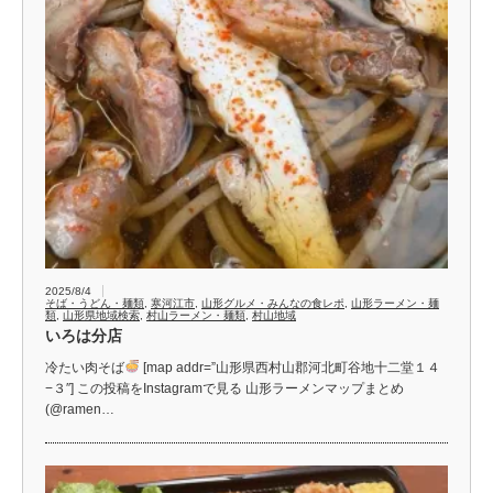
2025/8/4
そば・うどん・麺類
,
寒河江市
,
山形グルメ・みんなの食レポ
,
山形ラーメン・麺
類
,
山形県地域検索
,
村山ラーメン・麺類
,
村山地域
いろは分店
冷たい肉そば
[map addr=”山形県西村山郡河北町谷地十二堂１４
−３″] この投稿をInstagramで見る 山形ラーメンマップまとめ
(@ramen…