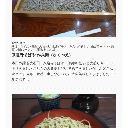
2025/11/5
そば・うどん・麺類
,
大石田町
,
山形グルメ・みんなの食レポ
,
山形ラーメン・麺
類
,
村山ラーメン・麺類
,
村山地域
来迎寺そばや 作兵衛（さくべえ）
本日の麺活 大石田 来迎寺そばや 作兵衛 板そば 大盛り ¥ 1.000
を頂きました こちらのの蕎麦も旨い 初めてきましたが お客さん
次々です 太さ 食感 申し分ないです 大変美味しく頂きました ご
馳走様で…