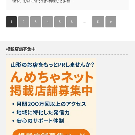
理や、お酒に合う創作料理など多種…
1
2
3
4
5
6
…
11
»
掲載店舗募集中