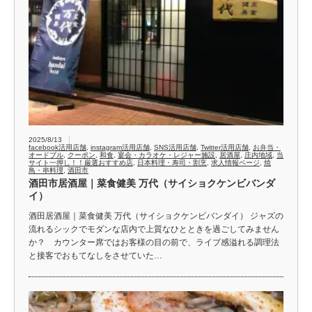
2025/8/13
facebook活用店舗
,
instagram活用店舗
,
SNS活用店舗
,
Twitter活用店舗
,
お弁当・
オードブル
,
クーポン
,
和食
,
宴会・カラオケ・レジャー施設
,
居酒屋
,
庄内地域
,
当
サイト一押し！！厳選おすすめ店
,
日本料理・寿司・割烹
,
求人情報ページ
,
焼
鳥・串料理
,
酒田市
酒田市居酒屋｜菜食健美 万代（サイショクケンビバンダ
イ）
酒田居酒屋｜菜食健美 万代（サイショクケンビバンダイ） ジャズの
流れるシックでモダンな店内で上質なひとときを過ごしてみません
か？ カウンター席ではお客様の目の前で、ライブ感溢れる調理法
と接客でおもてなしをさせていた…