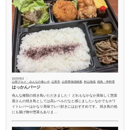
2025/8/2
山形グルメ・みんなの食レポ
,
山形市
,
山形県地域検索
,
村山地域
,
焼鳥・串料理
はっかんバージ
色んな種類の焼き鳥いただきました！ どれもなかなか美味しく惣菜
屋さんの焼き鳥としては高レベルだなと感じました♪ なかでもホワ
イトレバーはかなり美味でレバ好きにはおすすめです。 焼き鳥の他
にも揚げ物や惣菜もありま…