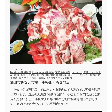
2025/6/13
facebook活用店舗
,
instagram活用店舗
,
SNS活用店舗
,
クーポン
,
デザート・お土
産
,
和食
,
和食・その他
,
山形県地域検索
,
庄内地域
,
当サイト一押し！！厳選おす
すめ店
,
日本料理・寿司・割烹
,
求人情報ページ
,
酒田市
酒田市みなと市場 小松まぐろ専門店
「小松マグロ専門店」ではみなと市場内にて大漁旗でお客様を歓迎
しています。当店の大漁旗を目印に是非、小松まぐろ専門店にご来
店くださいませ。 小松マグロ専門店では地方発送も賜っておりま
す。 市内では数少ないまぐろ専門店ならで…