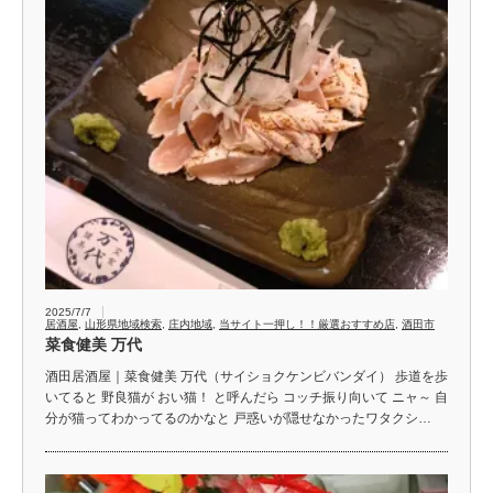
2025/7/7
居酒屋
,
山形県地域検索
,
庄内地域
,
当サイト一押し！！厳選おすすめ店
,
酒田市
菜食健美 万代
酒田居酒屋｜菜食健美 万代（サイショクケンビバンダイ） 歩道を歩
いてると 野良猫が おい猫！ と呼んだら コッチ振り向いて ニャ～ 自
分が猫ってわかってるのかなと 戸惑いが隠せなかったワタクシ…