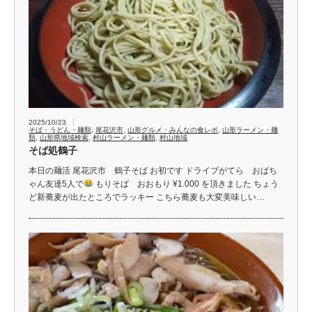
2025/10/23
そば・うどん・麺類
,
尾花沢市
,
山形グルメ・みんなの食レポ
,
山形ラーメン・麺
類
,
山形県地域検索
,
村山ラーメン・麺類
,
村山地域
そば処鶴子
本日の麺活 尾花沢市 鶴子そば お初です ドライブがてら おばち
ゃん友達5人で
もりそば おおもり ¥1.000 を頂きました ちょう
ど新蕎麦が出たところでラッキー こちら蕎麦も大変美味しい…