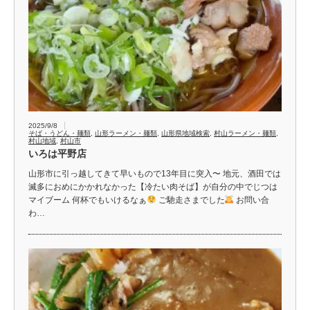
2025/9/8
そば・うどん・麺類
,
山形ラーメン・麺類
,
山形県地域検索
,
村山ラーメン・麺類
,
村山地域
,
村山市
いろは平野店
山形市に引っ越してきて早いもので13年目に突入〜 地元、酒田では
滅多におめにかかれなかった【冷たい肉そば】が自分の中でじつは
マイブーム 何杯でもいけるなぁ
ご馳走さまでした
お問い合
わ…