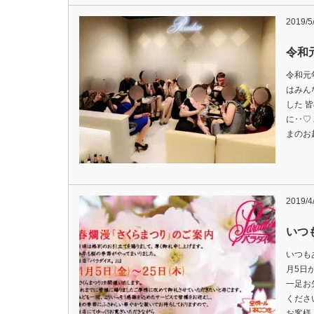
2019/5
令和
令和元
はみん
した 
に‥♡
まのお
2019/4
いつ
いつも
月5日
一足お
くださ
お客様