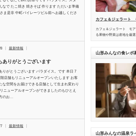
ぐるぐるたくみのお祭りです パラダイス。スタ
んなで たこ焼き 焼きそば 作ります ただいま準備
皆さま是非 中町パイレーツビル前へお越しくださ
カフェ＆ジェラート 
カフェ＆ジェラート モア
る果物や野菜は産地を厳選
/8
最新情報
山形みんなの食レポ
もありがとうございます
ありがとうございます パラダイス。です 本日 7
 1階店舗もリニューアルオープンいたします お客
たな空間をお届けできる店舗として生まれ変わり
 リニューアルオープンができましたのもひとえ
方のお…
/7
最新情報
山形みんなの温泉ラ