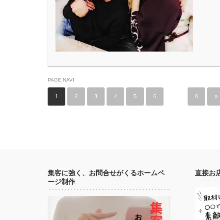
PAGE NAVI
1
2
3
4
5
6
…
8
»
集客に強く、お問合せがくるホームペ
直接お
ージ制作