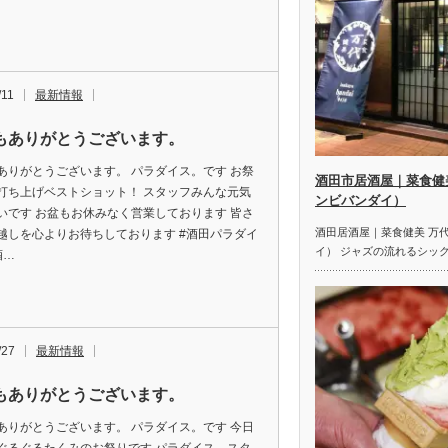
/11
最新情報
もありがとうございます。
ありがとうございます。 パラダイス。です お祭
酒田市居酒屋｜菜食健
打ち上げベストショット！ スタッフみんな元気
ンビバンダイ）
いです お盆もお休みなく営業しております 皆さ
酒田居酒屋｜菜食健美 万
越しを心よりお待ちしております #酒田パラダイ
イ） ジャズの流れるシッ
酒…
/27
最新情報
もありがとうございます。
ありがとうございます。 パラダイス。です 今日