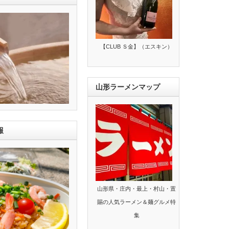
【CLUB Ｓ金】（エスキン）
山形ラーメンマップ
報
山形県・庄内・最上・村山・置
賜の人気ラーメン＆麺グルメ特
集