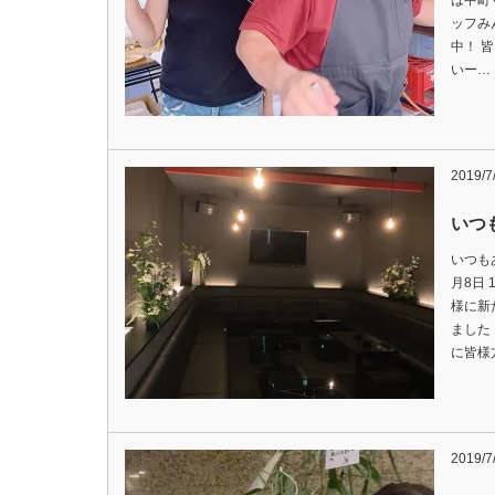
は中町
ッフみ
中！ 
いー…
2019/7
いつ
いつも
月8日
様に新
ました
に皆様
2019/7