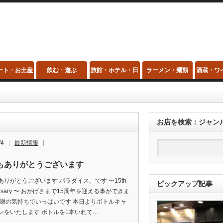
ート・お土産
飲む・遊ぶ
旅館・ホテル・日
ラーメン・麺類
酒蔵・ワ
帰り温泉・スパ
お店を検索：ジャン
/4
最新情報
もありがとうございます
ありがとうございます パラダイス。です 〜15th
ピックアップ記事
versary 〜 おかげさまで15周年を迎える事ができま
感謝の気持ちでいっぱいです 本日よりボトルキャ
ンをいたします ボトルを1本いれて…