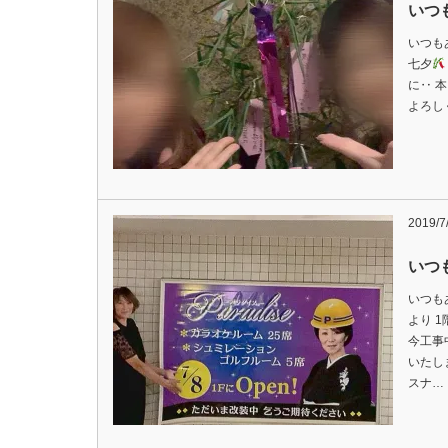
いつ
いつも
七夕
に‥ 
よろし
2019/7
いつ
いつも
より 
今工事
いたし
スナ…