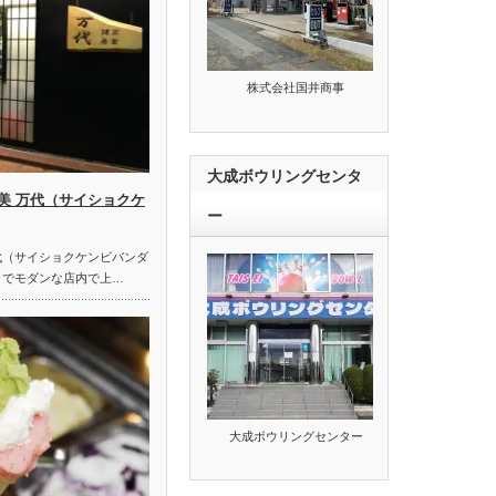
株式会社国井商事
大成ボウリングセンタ
美 万代（サイショクケ
ー
代（サイショクケンビバンダ
クでモダンな店内で上…
大成ボウリングセンター