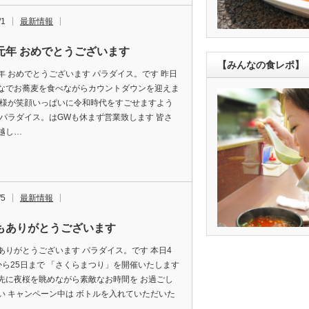
/1
最新情報
元年 おめでとうございます
【みんなの食レポ】
年 おめでとうございます パラダイス。です 昨日
なでお蕎麦を食べながらカウントダウンを迎えま
皆様が笑顔いっぱいに令和時代をすごせますよう
 パラダイス。はGWも休まず営業致します 皆さ
越し…
/5
最新情報
もありがとうございます
ありがとうございます パラダイス。です 本日4
から25日まで 「さくらまつり」を開催いたします
先に夜桜を眺めながら素敵なお時間を お過ごし
い キャンペーン中は ボトルを入れていただいた
…