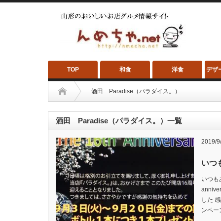
TOP
和食
洋食
デザ
酒田 Paradise（パラダイス。）
酒田 Paradise（パラダイス。）一覧
2019/9
いつ
いつも
anni
した 
ンペー