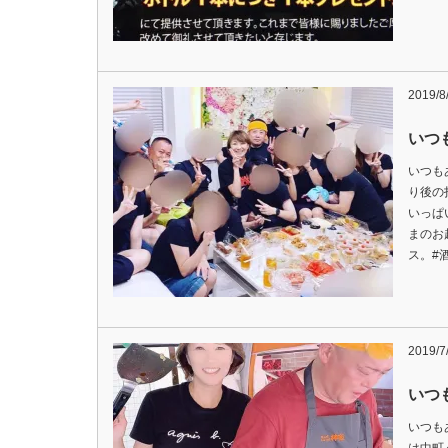
2019/8
いつ
いつも
り後の
いっぱ
まのお
ス。#
2019/7
いつ
いつも