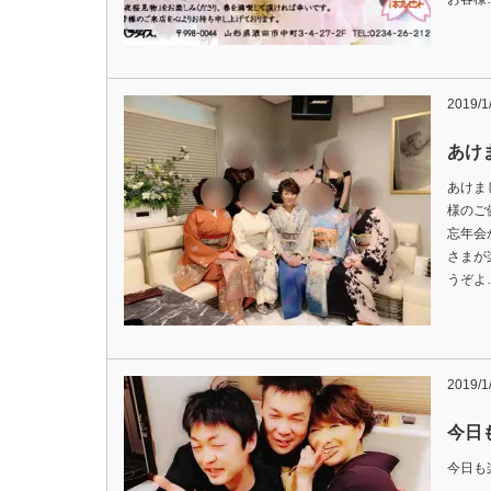
2019/1
あけ
あけま
様のご
忘年会
さまが
うぞよ
2019/1
今日
今日も楽