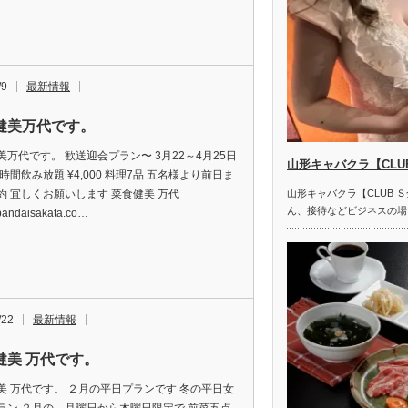
/9
最新情報
健美万代です。
美万代です。 歓送迎会プラン〜 3月22～4月25日
山形キャバクラ【CLU
時間飲み放題 ¥4,000 料理7品 五名様より前日ま
約 宜しくお願いします 菜食健美 万代
山形キャバクラ【CLUB 
ん、接待などビジネスの場
/bandaisakata.co…
/22
最新情報
健美 万代です。
美 万代です。 ２月の平日プランです 冬の平日女