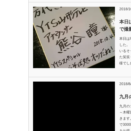
2018/1
本日
で撮
本日は
した。
いるそ
た笑笑
様でし
2018/8
九月
九月の
～木曜
きます
で30
みお得