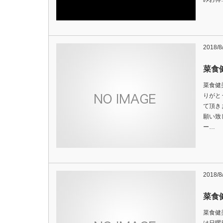
2018/8
菜食
菜食健
りがと
て頂き
願い致
ー…
2018/8
菜食
菜食健