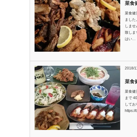
菜食
菜食健
ました
しませ
致しま
はい…
2018/1
菜食
菜食健
まで 
してお
https: