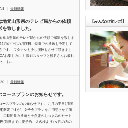
0/4
最新情報
は地元山形県のテレビ局からの依頼
【みんなの食レポ】
影を致しました。
地元山形県のテレビ局からの依頼で撮影を致しま
 11月の中旬の月曜日、特番での放送を予定して
うです。 ワタクシも少し演技をさせて頂きまし
 OAお楽しみに！ 撮影スタッフと熊谷さんお疲れ
た。 お…
/30
最新情報
のコースプランのお知らせです。
コースプランのお知らせです。 九月の平日(月曜
日)限定ですが、女子会プランをご用意させて頂
。 二時間飲み放題と十点盛のおつまみのセット
00円(前日までに要予約、２名様より) 女性の方の
…