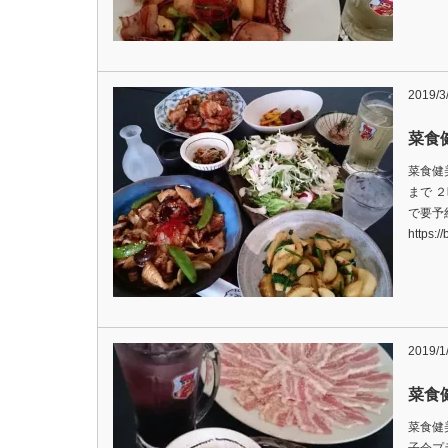
2019/3
菜食
菜食健
まで ２
で要予
https:/
2019/1
菜食
菜食健