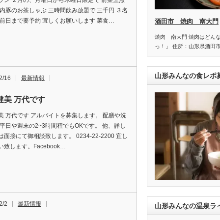
ラン ２月の、月曜日から木曜日限定で 前菜五点
庄内豚のお茶しゃぶ 三時間飲み放題で 三千円 ３名
 前日まで要予約 宜しくお願いします 菜食…
酒田市 焼肉 南大門
焼肉 南大門 焼肉はどん
っ！」 住所：山形県酒田
山形みんなの食レポ
2/16
最新情報
健美 万代です
美 万代です アルバイトを募集します。 配膳や洗
 平日や週末の2~3時間程でもOKです。 他、詳し
面接にて御相談致します。 0234-22-2200 宜し
致します。Facebook…
2/2
最新情報
山形みんなの温泉ラ