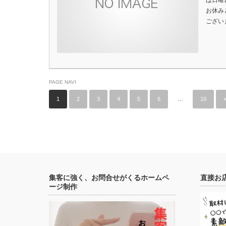
は日曜日
お休み
ござい
PAGE NAVI
1
2
3
4
5
6
…
10
集客に強く、お問合せがくるホームペ
直接お
ージ制作