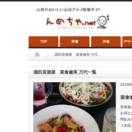
TOP
和食
洋食
デザ
酒田居酒屋 菜食健美 万代
酒田居酒屋 菜食健美 万代一覧
2019/9
菜食
菜食健
お得な
間飲み
３名様