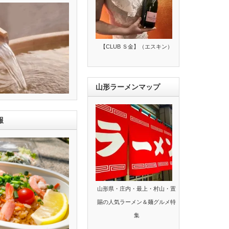
【CLUB Ｓ金】（エスキン）
山形ラーメンマップ
報
山形県・庄内・最上・村山・置
賜の人気ラーメン＆麺グルメ特
集