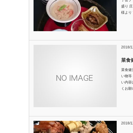
子会プ
盛り 
様より
2018/1
菜食
菜食健
い物等
い内容は
くお願い
2018/1