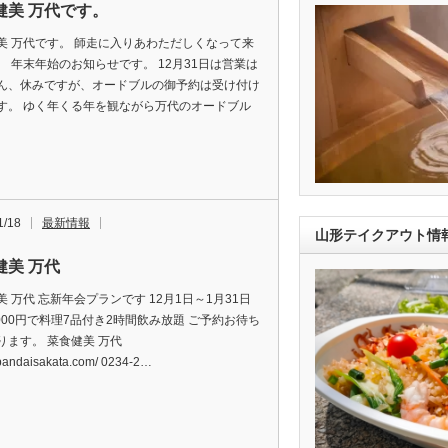
健美 万代です。
美 万代です。 師走に入りあわただしくなって来
。 年末年始のお知らせです。 12月31日は営業は
ん、休みですが、オードブルの御予約は受け付け
す。 ゆく年くる年を観ながら万代のオードブル
1/18
最新情報
山形テイクアウト情
健美 万代
美 万代 忘新年会プランです 12月1日～1月31日
4000円で料理7品付き2時間飲み放題 ご予約お待ち
ります。 菜食健美 万代
//bandaisakata.com/ 0234-2…