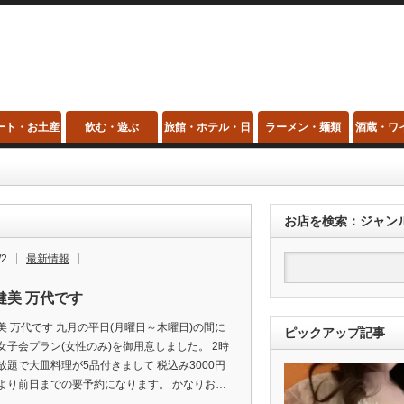
ート・お土産
飲む・遊ぶ
旅館・ホテル・日
ラーメン・麺類
酒蔵・ワ
帰り温泉・スパ
お店を検索：ジャン
/2
最新情報
健美 万代です
美 万代です 九月の平日(月曜日～木曜日)の間に
ピックアップ記事
女子会プラン(女性のみ)を御用意しました。 2時
放題で大皿料理が5品付きまして 税込み3000円
より前日までの要予約になります。 かなりお…