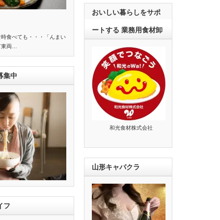
おいしい暮らしをサポ
ートする 業務用食材卸
な時食べても・・・「んまい
市東両…
募集中
和光食材株式会社
山形キャバクラ
イフ