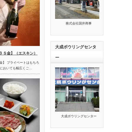
株式会社国井商事
大成ボウリングセンタ
B Ｓ金】（エスキン）
ー
Ｓ金】 プライベートはもちろ
においても幅広くご…
大成ボウリングセンター