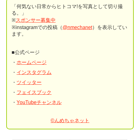
「何気ない日常からヒトコマ!を写真として切り撮
る。」
※
スポンサー募集中
※instagramでの投稿（
@nmechanet
）を表示してい
ます。
■公式ページ
・
ホームページ
・
インスタグラム
・
ツイッター
・
フェイスブック
・
YouTubeチャンネル
©んめちゃネット