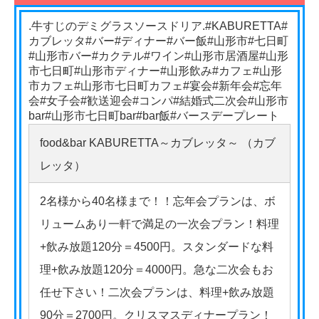
.牛すじのデミグラスソースドリア.#KABURETTA#
カブレッタ#バー#ディナー#バー飯#山形市#七日町
#山形市バー#カクテル#ワイン#山形市居酒屋#山形
市七日町#山形市ディナー#山形飲み#カフェ#山形
市カフェ#山形市七日町カフェ#宴会#新年会#忘年
会#女子会#歓送迎会#コンパ#結婚式二次会#山形市
bar#山形市七日町bar#bar飯#バースデープレート
food&bar KABURETTA～カブレッタ～ （カブ
レッタ）
2名様から40名様まで！！忘年会プランは、ボ
リュームあり一軒で満足の一次会プラン！料理
+飲み放題120分＝4500円。スタンダードな料
理+飲み放題120分＝4000円。急な二次会もお
任せ下さい！二次会プランは、料理+飲み放題
90分＝2700円。クリスマスディナープラン！