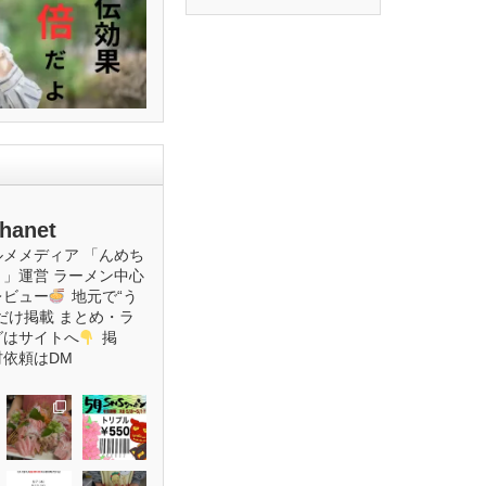
hanet
ルメメディア
「んめち
ト」運営
ラーメン中心
レビュー
地元で“う
だけ掲載
まとめ・ラ
グはサイトへ
掲
材依頼はDM