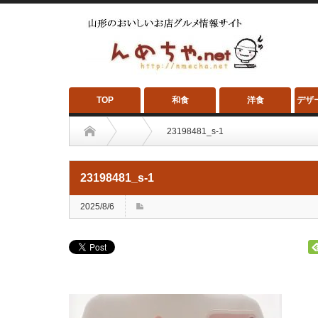
TOP
和食
洋食
デザ
23198481_s-1
23198481_s-1
2025/8/6