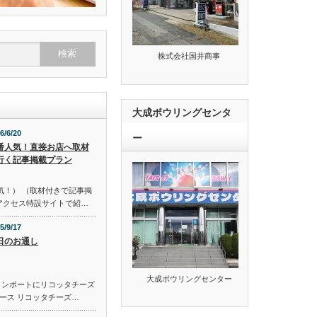
株式会社国井商事
大成ボウリングセンタ
6/6/20
ー
番人気！直接お店へ取材
行く記事掲載プラン
気！） （取材付きで記事掲
のアクセス特設サイトで紹…
5/9/17
日のお通し
大成ボウリングセンター
コンポートにリコッタチーズ
ース リコッタチーズ…