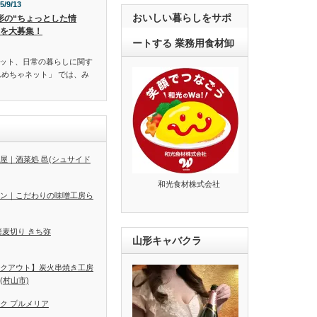
5/9/13
おいしい暮らしをサポ
形の“ちょっとした情
”を大募集！
ートする 業務用食材卸
ット、日常の暮らしに関す
んめちゃネット」 では、み
屋｜酒菜処 邑(シュサイド
和光食材株式会社
ン｜こだわりの味噌工房ら
蕎麦切り きち弥
山形キャバクラ
クアウト】炭火串焼き工房
(村山市)
ク プルメリア