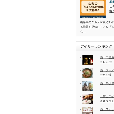
202
山
報
山形県のグルメや観光スポ
る情報を発信している 「
な…
デイリーランキング
酒田市居酒
コロムラ)
酒田ラーメ
ーめん哲
酒田そば 
【村山テイ
きゅうべえ
酒田スナッ