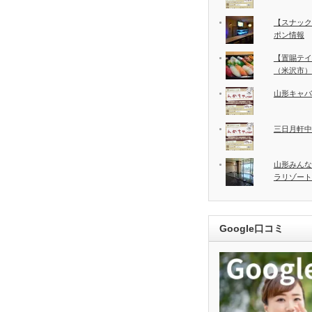
【スナック
ポン情報
【置賜テイ
（米沢市）
山形キャバ
三日月軒中
山形みんな
ラリゾート
Google口コミ