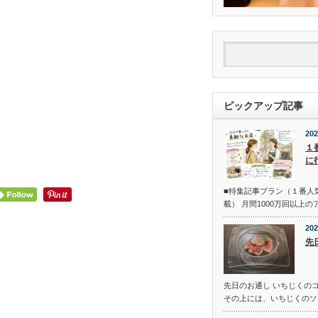
ピックアップ記事
202
１
に
■特集記事プラン（１番人
載） 月間1000万回以上
202
先
先日のお通し いちじくの
その上には、いちじくのソ