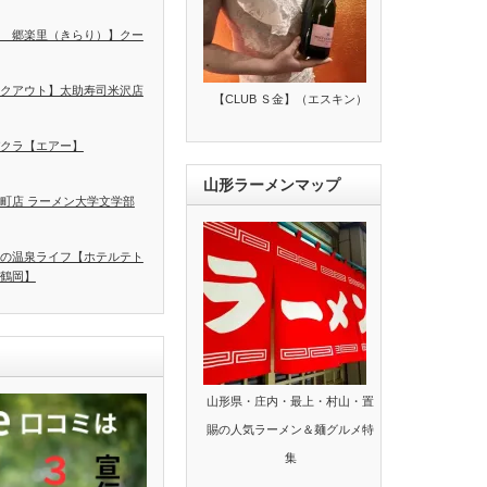
 郷楽里（きらり）】クー
クアウト】太助寿司米沢店
【CLUB Ｓ金】（エスキン）
クラ【エアー】
山形ラーメンマップ
町店 ラーメン大学文学部
の温泉ライフ【ホテルテト
鶴岡】
山形県・庄内・最上・村山・置
賜の人気ラーメン＆麺グルメ特
集