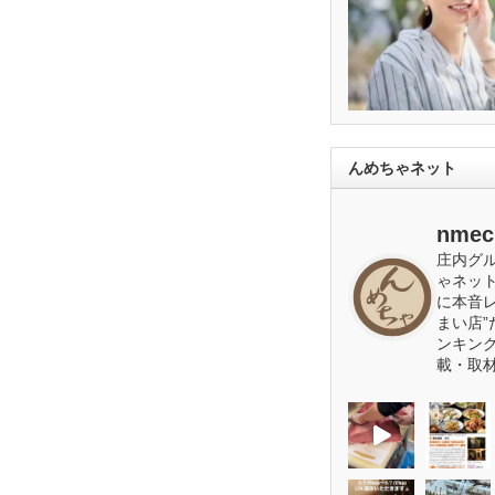
んめちゃネット
nmec
庄内グ
ゃネッ
に本音
まい店”
ンキン
載・取