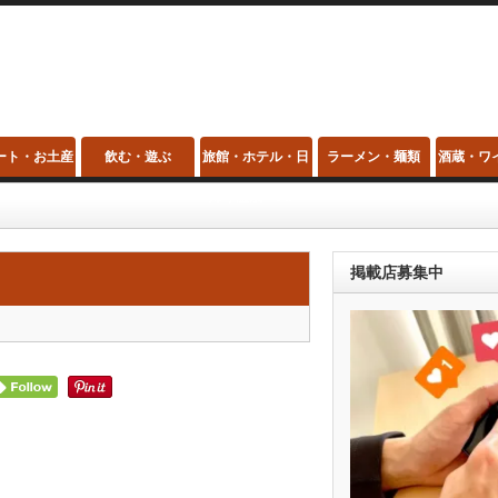
ート・お土産
飲む・遊ぶ
旅館・ホテル・日
ラーメン・麺類
酒蔵・ワ
帰り温泉・スパ
掲載店募集中