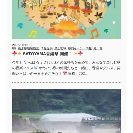
2025/10/15
PR
,
山形県地域検索
,
情報提供
,
最上地域
,
県内イベント情報
,
鮭川村
SATOYAMA音楽祭 開催！
今年も “がんばろう さけがわ” の気持ちを込めて、みんなで楽しむ秋
の音楽フェス
かわいい森の仲間たちと一緒に、音楽やグルメ、笑
顔いっぱいの一日を過ごそう！
日程：202…