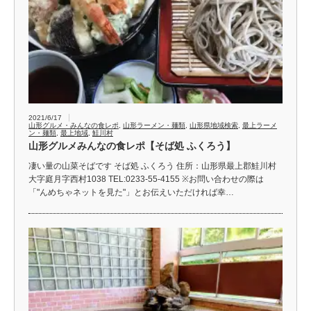
2021/6/17
山形グルメ・みんなの食レポ
,
山形ラーメン・麺類
,
山形県地域検索
,
最上ラーメ
ン・麺類
,
最上地域
,
鮭川村
山形グルメみんなの食レポ【そば処 ふくろう】
凄い量の山菜そばです そば処 ふくろう 住所：山形県最上郡鮭川村
大字庭月字西村1038 TEL:0233-55-4155 ※お問い合わせの際は
「"んめちゃネットを見た"」とお伝えいただければ幸…