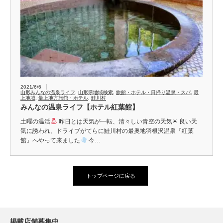
2021/6/6
山形みんなの温泉ライフ
,
山形県地域検索
,
旅館・ホテル・日帰り温泉・スパ
,
最
上地域
,
最上地方旅館・ホテル
,
鮭川村
みんなの温泉ライフ【ホテル紅葉館】
土曜の温活
昨日とは天気が一転、清々しい青空の天気☀ 良い天
気に誘われ、ドライブがてらに鮭川村の最奥地羽根沢温泉『紅葉
館』へやって来ました
今…
トップページに戻る
掲載店舗募集中