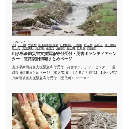
2024/8/15
PR
,
三川町
,
大蔵村
,
山形県地域検索
,
庄内地域
,
庄内町
,
戸沢村
,
新庄市
,
最上地域
,
最上町
,
真室川町
,
舟形町
,
遊佐町
,
酒田市
,
金山町
,
鮭川村
,
鶴岡市
山形県豪雨災害支援緊急寄付受付・災害ボランティアセン
ター・道路復旧情報まとめページ
山形県豪雨災害支援緊急寄付受付・災害ボランティアセンター・道
路復旧情報まとめページ 【楽天市場】【ふるさと納税】【令和6年7
月豪雨被害支援緊急寄付受付 《遊佐町》 https://ite…