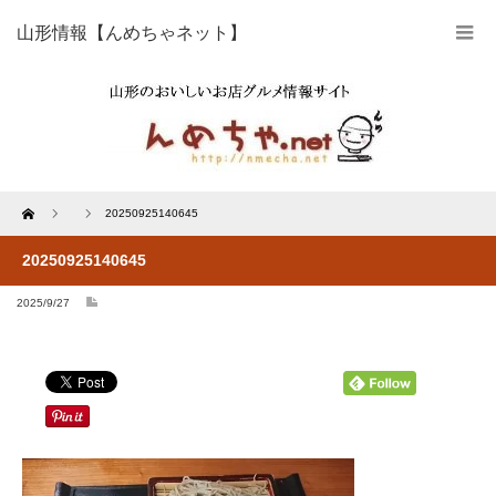
山形情報【んめちゃネット】
Home
20250925140645
20250925140645
2025/9/27