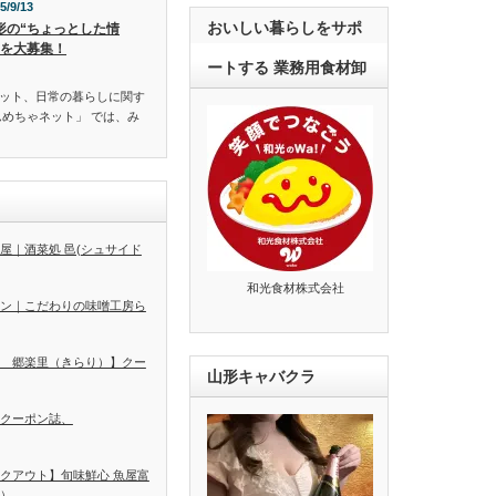
5/9/13
おいしい暮らしをサポ
形の“ちょっとした情
”を大募集！
ートする 業務用食材卸
ット、日常の暮らしに関す
んめちゃネット」 では、み
屋｜酒菜処 邑(シュサイド
和光食材株式会社
ン｜こだわりの味噌工房ら
 郷楽里（きらり）】クー
山形キャバクラ
クーポン誌、
クアウト】旬味鮮心 魚屋富
）