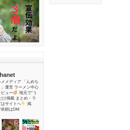
hanet
ルメメディア
「んめち
ト」運営
ラーメン中心
レビュー
地元で“う
だけ掲載
まとめ・ラ
グはサイトへ
掲
材依頼はDM