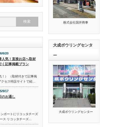
株式会社国井商事
大成ボウリングセンタ
6/6/20
ー
番人気！直接お店へ取材
行く記事掲載プラン
気！） （取材付きで記事掲
のアクセス特設サイトで紹…
5/9/17
日のお通し
大成ボウリングセンター
コンポートにリコッタチーズ
ース リコッタチーズ…