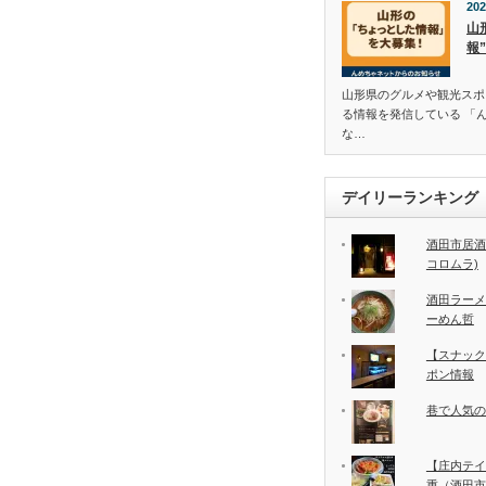
202
山
報
山形県のグルメや観光スポ
る情報を発信している 「
な…
デイリーランキング
酒田市居酒
コロムラ)
酒田ラーメ
ーめん哲
【スナック
ポン情報
巷で人気の
【庄内テイ
重（酒田市