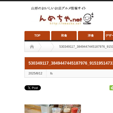
TOP
和食
洋食
デザ
530349117_3849447445187976_915
530349117_3849447445187976_9151951473
2025/8/12