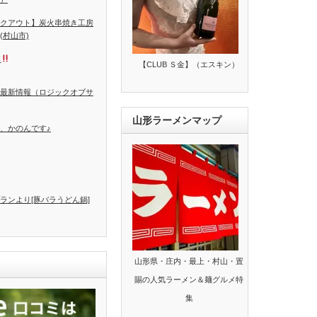
クアウト】炭火串焼き工房
(村山市)
本
【CLUB Ｓ金】（エスキン）
最新情報（ロジックオブサ
山形ラーメンマップ
、かのんです♪
ランより[豚バラうどん鍋]
山形県・庄内・最上・村山・置
賜の人気ラーメン＆麺グルメ特
集