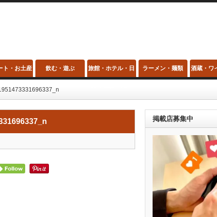
ート・お土産
飲む・遊ぶ
旅館・ホテル・日
ラーメン・麺類
酒蔵・ワ
帰り温泉・スパ
1951473331696337_n
掲載店募集中
331696337_n