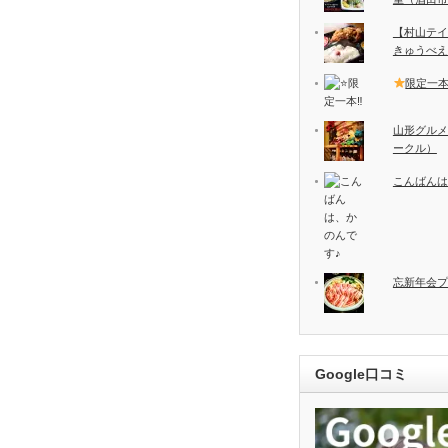
【村山テイ
きゅうべえ
限定一
山形グルメ
ークル）
こんばんは
忘新年会プ
Google口コミ