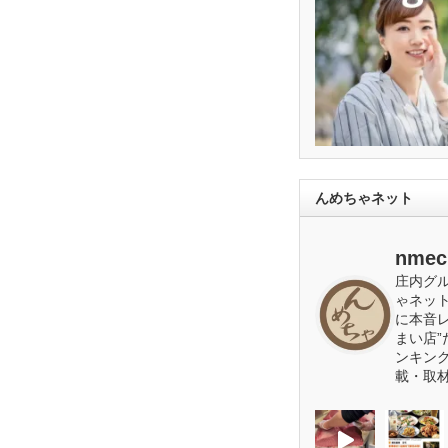
んめちゃネット
nmec
庄内グ
ゃネッ
に本音
まい店”
ンキン
載・取