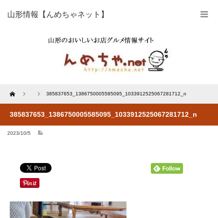
山形情報【んめちゃネット】
Home
385837653_1386750005585095_1033912525067281712_n
385837653_1386750005585095_1033912525067281712_n
2023/10/5