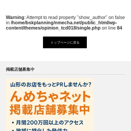
Warning
: Attempt to read property "show_author" on false
in
/home/bskplanning/nmecha.net/public_html/wp-
content/themes/opinion_tcd018/single.php
on line
84
トップページに戻る
掲載店舗募集中