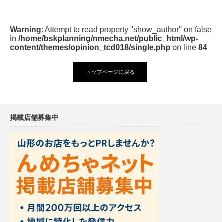
Warning
: Attempt to read property "show_author" on false
in
/home/bskplanning/nmecha.net/public_html/wp-
content/themes/opinion_tcd018/single.php
on line
84
トップページに戻る
掲載店舗募集中