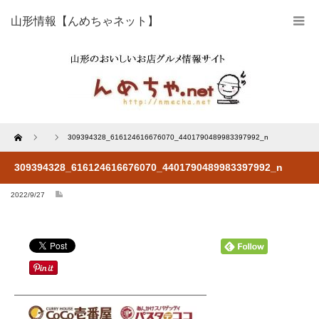
山形情報【んめちゃネット】
Home
309394328_616124616676070_4401790489983397992_n
309394328_616124616676070_4401790489983397992_n
2022/9/27