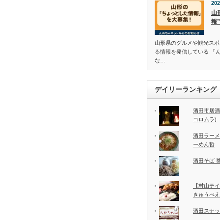
202
山
報
山形県のグルメや観光スポ
る情報を発信している 「
な…
デイリーランキング
酒田市居酒
コロムラ)
酒田ラーメ
ーめん哲
酒田そば 
【村山テイ
きゅうべえ
酒田スナッ