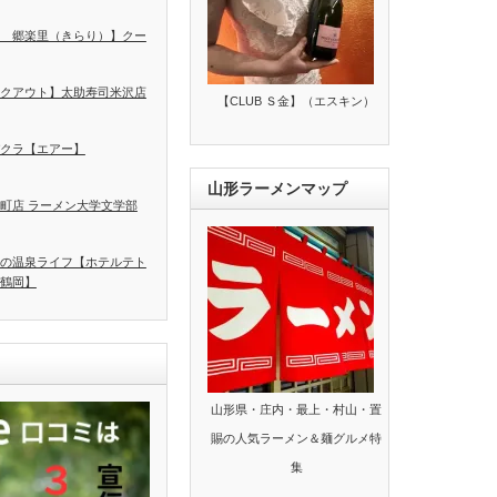
 郷楽里（きらり）】クー
クアウト】太助寿司米沢店
【CLUB Ｓ金】（エスキン）
クラ【エアー】
山形ラーメンマップ
町店 ラーメン大学文学部
の温泉ライフ【ホテルテト
鶴岡】
山形県・庄内・最上・村山・置
賜の人気ラーメン＆麺グルメ特
集