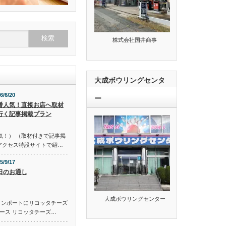
株式会社国井商事
大成ボウリングセンタ
6/6/20
ー
番人気！直接お店へ取材
行く記事掲載プラン
気！） （取材付きで記事掲
のアクセス特設サイトで紹…
5/9/17
日のお通し
大成ボウリングセンター
コンポートにリコッタチーズ
ース リコッタチーズ…