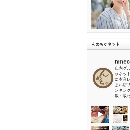
んめちゃネット
nmec
庄内グ
ゃネッ
に本音
まい店”
ンキン
載・取