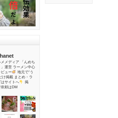
hanet
ルメメディア
「んめち
ト」運営
ラーメン中心
レビュー
地元で“う
だけ掲載
まとめ・ラ
グはサイトへ
掲
材依頼はDM