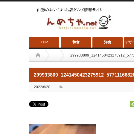
TOP
和食
洋食
デザ
299933809_1241450423275912_577
299933809_1241450423275912_5771116682
2022/8/20