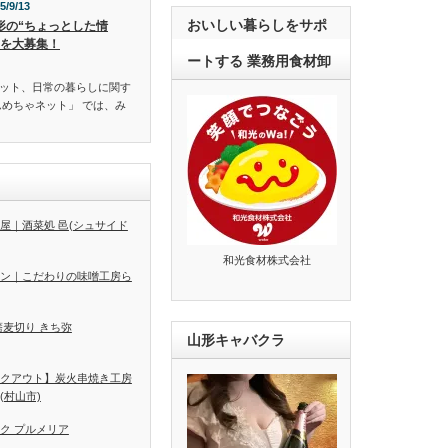
5/9/13
おいしい暮らしをサポ
形の“ちょっとした情
”を大募集！
ートする 業務用食材卸
ット、日常の暮らしに関す
んめちゃネット」 では、み
屋｜酒菜処 邑(シュサイド
和光食材株式会社
ン｜こだわりの味噌工房ら
蕎麦切り きち弥
山形キャバクラ
クアウト】炭火串焼き工房
(村山市)
ク プルメリア