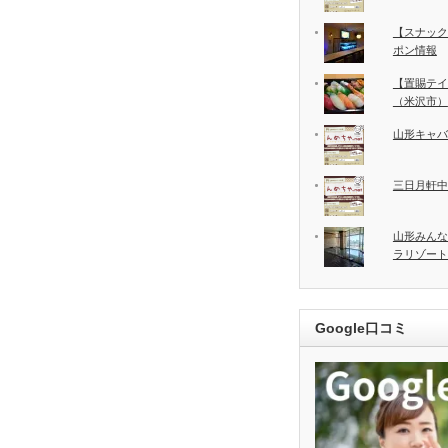
【スナック
ポン情報
【置賜テイ
（米沢市）
山形キャバ
三日月軒中
山形みんな
ラリゾート
Google口コミ