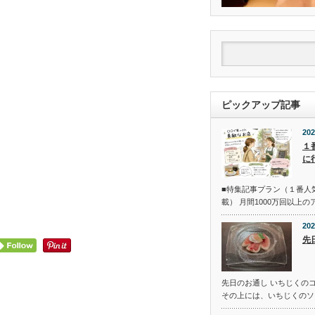
ピックアップ記事
202
１
に
■特集記事プラン（１番人
載） 月間1000万回以上
202
先
先日のお通し いちじくの
その上には、いちじくのソ