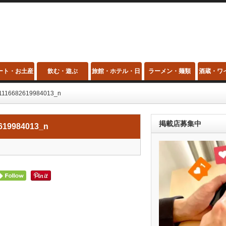
ート・お土産
飲む・遊ぶ
旅館・ホテル・日
ラーメン・麺類
酒蔵・ワ
帰り温泉・スパ
1116682619984013_n
掲載店募集中
619984013_n