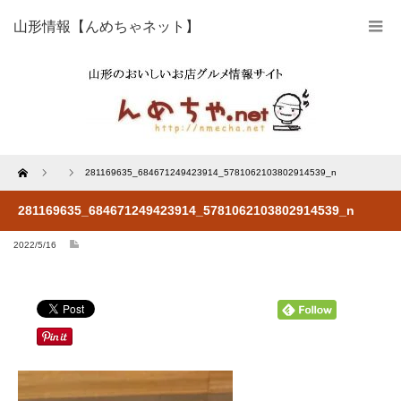
山形情報【んめちゃネット】
Home
281169635_684671249423914_5781062103802914539_n
281169635_684671249423914_5781062103802914539_n
2022/5/16