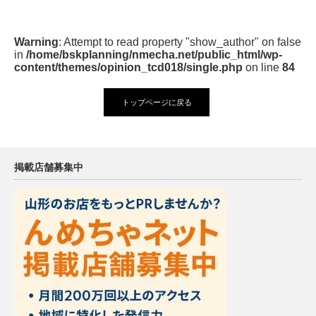
Warning
: Attempt to read property "show_author" on false
in
/home/bskplanning/nmecha.net/public_html/wp-
content/themes/opinion_tcd018/single.php
on line
84
トップページに戻る
掲載店舗募集中