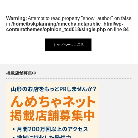
Warning
: Attempt to read property "show_author" on false
in
/home/bskplanning/nmecha.net/public_html/wp-
content/themes/opinion_tcd018/single.php
on line
84
トップページに戻る
掲載店舗募集中