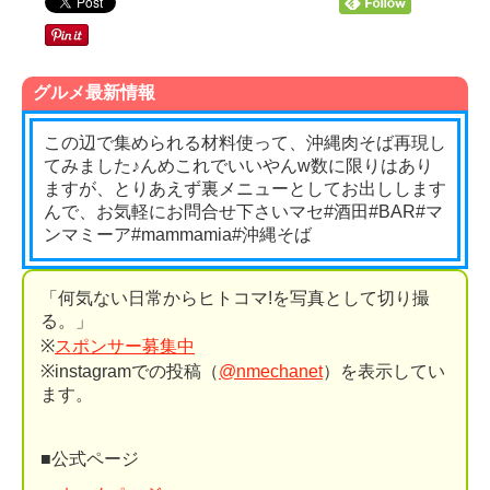
グルメ最新情報
この辺で集められる材料使って、沖縄肉そば再現し
てみました♪んめ️これでいいやんw数に限りはあり
ますが、とりあえず裏メニューとしてお出しします
んで、お気軽にお問合せ下さいマセ#酒田#BAR#マ
ンマミーア#mammamia#沖縄そば
「何気ない日常からヒトコマ!を写真として切り撮
る。」
※
スポンサー募集中
※instagramでの投稿（
@nmechanet
）を表示してい
ます。
■公式ページ