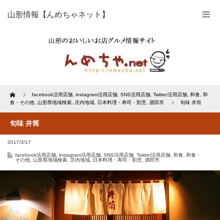
山形情報【んめちゃネット】
Home
facebook活用店舗
,
instagram活用店舗
,
SNS活用店舗
,
Twitter活用店舗
,
和食
,
和
食・その他
,
山形県地域検索
,
庄内地域
,
日本料理・寿司・割烹
,
酒田市
旬味 井筒
旬味 井筒
2017/3/17
facebook活用店舗
,
instagram活用店舗
,
SNS活用店舗
,
Twitter活用店舗
,
和食
,
和食・
その他
,
山形県地域検索
,
庄内地域
,
日本料理・寿司・割烹
,
酒田市