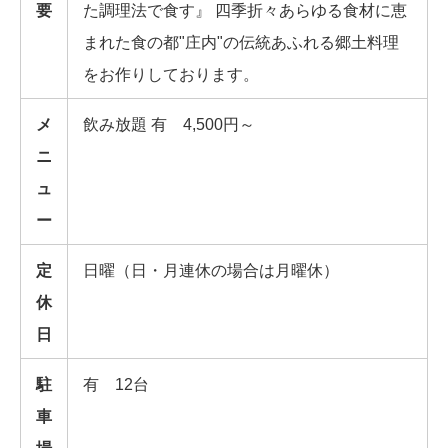
要
た調理法で食す』 四季折々あらゆる食材に恵
まれた食の都"庄内"の伝統あふれる郷土料理
をお作りしております。
メ
飲み放題 有 4,500円～
ニ
ュ
ー
定
日曜（日・月連休の場合は月曜休）
休
日
駐
有 12台
車