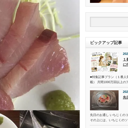
ピックアップ記事
202
１
に
■特集記事プラン（１番人
載） 月間1000万回以上
202
先
先日のお通し いちじくの
その上には、いちじくのソ