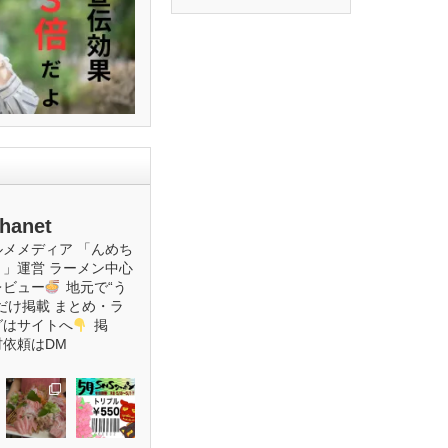
hanet
ルメメディア
「んめち
ト」運営
ラーメン中心
レビュー
地元で“う
だけ掲載
まとめ・ラ
グはサイトへ
掲
材依頼はDM