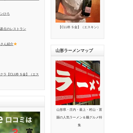
ンひろ
【CLUB Ｓ金】（エスキン）
碁点のレストラン
トさん紹介
山形ラーメンマップ
クラ【CLUB Ｓ金】（エス
山形県・庄内・最上・村山・置
賜の人気ラーメン＆麺グルメ特
集