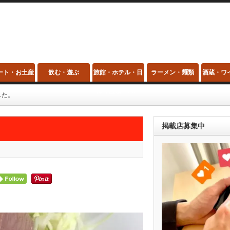
ート・お土産
飲む・遊ぶ
旅館・ホテル・日
ラーメン・麺類
酒蔵・ワ
帰り温泉・スパ
した。
掲載店募集中