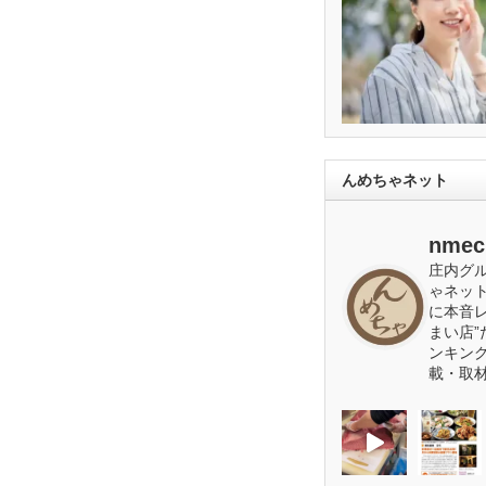
んめちゃネット
nmec
庄内グ
ゃネッ
に本音
まい店”
ンキン
載・取