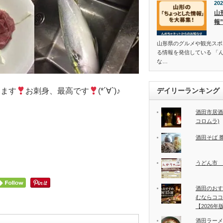
202
山
報
山形県のグルメや観光スポ
る情報を発信している 「
な…
デイリーランキング
います
お刺身、最高です
(*´∀`)♪
酒田市居酒
コロムラ)
酒田そば 
うどん市 
酒田のおす
むならココ
【2026年
酒田ラーメ