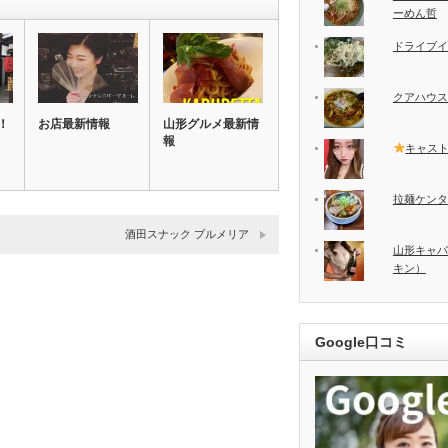
ーめん哲
ドライブイ
クアハウス
！
お店最新情報
山形グルメ最新情
報
キャス
拉麺ケンタ
酒田スナック プルメリア
山形キャバ
キン）
Google口コミ