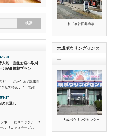
株式会社国井商事
大成ボウリングセンタ
6/6/20
ー
番人気！直接お店へ取材
行く記事掲載プラン
気！） （取材付きで記事掲
のアクセス特設サイトで紹…
5/9/17
日のお通し
大成ボウリングセンター
コンポートにリコッタチーズ
ース リコッタチーズ…