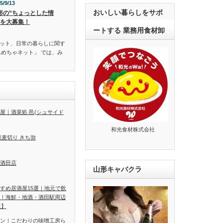
5/9/13
おいしい暮らしをサポ
形の“ちょっとした情
”を大募集！
ートする 業務用食材卸
ット、日常の暮らしに関す
んめちゃネット」 では、み
屋｜酒菜処 邑(シュサイド
和光食材株式会社
蕎麦切り きち弥
酒田店
山形キャバクラ
すめ居酒屋15選｜地元で飲
！海鮮・地酒・酒田駅周辺
版】
ン｜こだわりの味噌工房ら