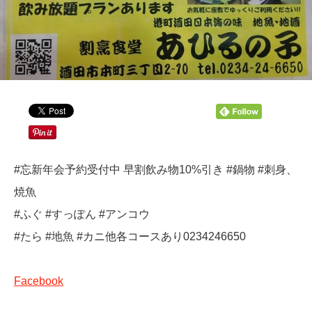
#忘新年会予約受付中 早割飲み物10%引き #鍋物 #刺身、
焼魚
#ふぐ #すっぽん #アンコウ
#たら #地魚 #カニ他各コースあり0234246650
Facebook