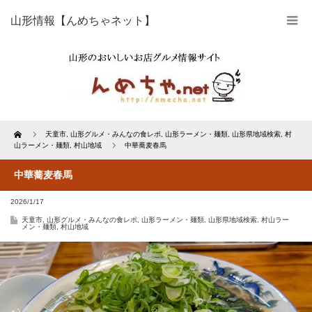
山形情報【んめちゃネット】
Home
天童市
,
山形グルメ・みんなの食レポ
,
山形ラーメン・麺類
,
山形県地域検索
,
村
山ラーメン・麺類
,
村山地域
中華蕎麦春馬
中華蕎麦春馬
2026/1/17
天童市
,
山形グルメ・みんなの食レポ
,
山形ラーメン・麺類
,
山形県地域検索
,
村山ラー
メン・麺類
,
村山地域