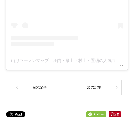
山形ラーメンマップ｜庄内・最上・村山・置賜の人気ラーメン＆麺グルメ特集(@ramenmap)がシェアした投稿
前の記事
次の記事