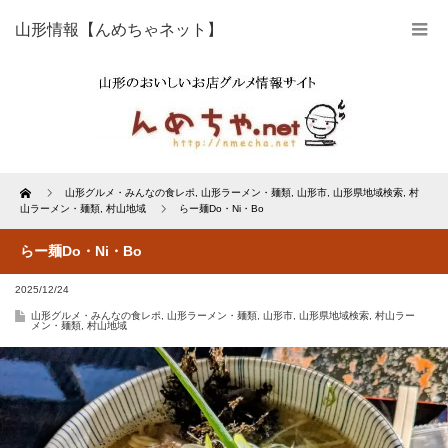
山形情報【んめちゃネット】
Home
山形グルメ・みんなの食レポ
,
山形ラーメン・麺類
,
山形市
,
山形県地域検索
,
村
山ラーメン・麺類
,
村山地域
らー麺Do・Ni・Bo
らー麺Do・Ni・Bo
2025/12/24
山形グルメ・みんなの食レポ
,
山形ラーメン・麺類
,
山形市
,
山形県地域検索
,
村山ラー
メン・麺類
,
村山地域