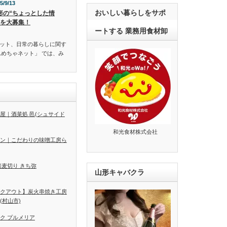
5/9/13
おいしい暮らしをサポ
形の“ちょっとした情
”を大募集！
ートする 業務用食材卸
ット、日常の暮らしに関す
んめちゃネット」 では、み
屋｜酒菜処 邑(シュサイド
和光食材株式会社
ン｜こだわりの味噌工房ら
蕎麦切り きち弥
山形キャバクラ
クアウト】炭火串焼き工房
(村山市)
ク プルメリア