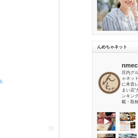
んめちゃネット
nmec
庄内グ
ゃネッ
る
に本音
まい店”
ンキン
載・取