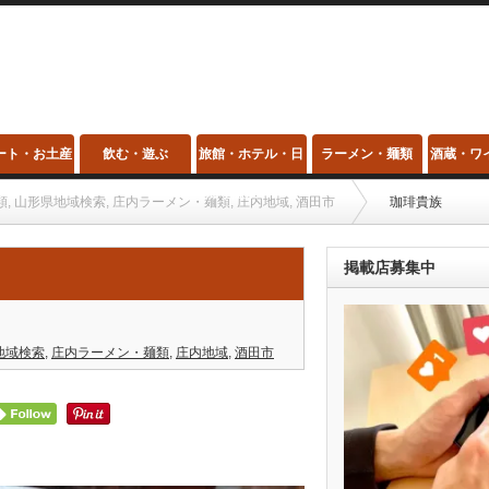
ート・お土産
飲む・遊ぶ
旅館・ホテル・日
ラーメン・麺類
酒蔵・ワ
帰り温泉・スパ
類
,
山形県地域検索
,
庄内ラーメン・麺類
,
庄内地域
,
酒田市
珈琲貴族
掲載店募集中
地域検索
,
庄内ラーメン・麺類
,
庄内地域
,
酒田市