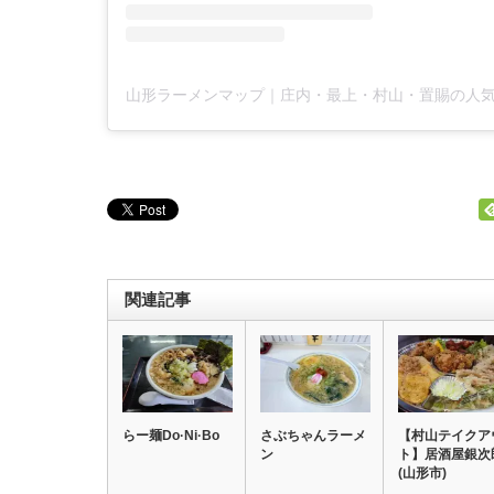
関連記事
らー麺Do·Ni·Bo
さぶちゃんラーメ
【村山テイクア
ン
ト】居酒屋銀次
(山形市)