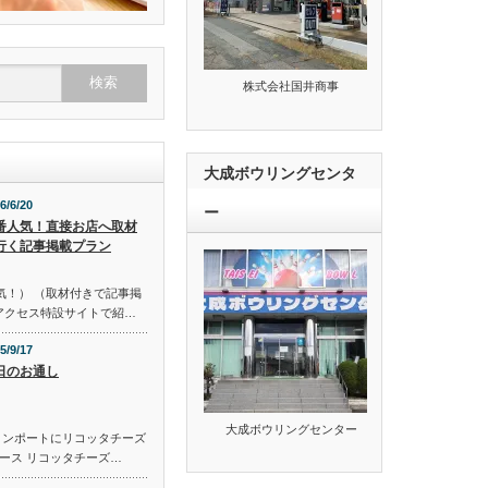
株式会社国井商事
大成ボウリングセンタ
6/6/20
ー
番人気！直接お店へ取材
行く記事掲載プラン
気！） （取材付きで記事掲
のアクセス特設サイトで紹…
5/9/17
日のお通し
大成ボウリングセンター
コンポートにリコッタチーズ
ース リコッタチーズ…