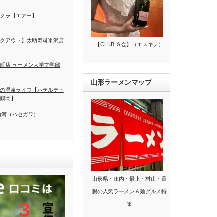
クラ【エアー】
クアウト】太助寿司米沢店
【CLUB Ｓ金】（エスキン）
町店 ラーメン大学文学部
山形ラーメンマップ
の温泉ライフ【ホテルテト
鶴岡】
瀬河（ハセガワ）
山形県・庄内・最上・村山・置
賜の人気ラーメン＆麺グルメ特
集