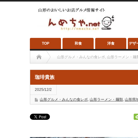
TOP
和食
洋食
デザ
山形グルメ・みんなの食レポ
,
山形ラーメン・麺
珈琲貴族
2025/12/2
山形グルメ・みんなの食レポ
,
山形ラーメン・麺類
,
山形県