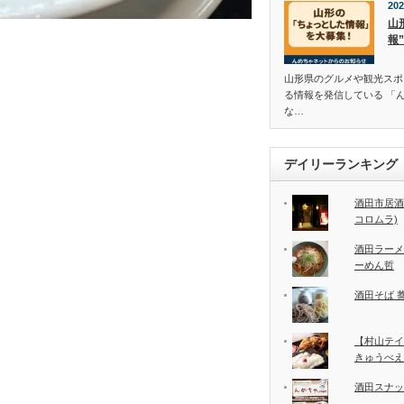
202
山
報
山形県のグルメや観光スポ
る情報を発信している 「
な…
デイリーランキング
酒田市居酒
コロムラ)
酒田ラーメ
ーめん哲
酒田そば 
【村山テイ
きゅうべえ
酒田スナッ