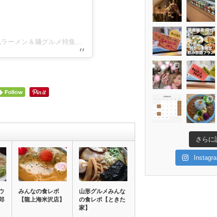
山形ラーメンマップ｜庄内・最上・村山・置賜の人気ラーメン＆麺グルメ特集(@ramenmap)がシェアした投稿
さらに
Insta
ウ
みんなの食レポ
山形グルメみんな
郎
【龍上海米沢店】
の食レポ【ときた
家】