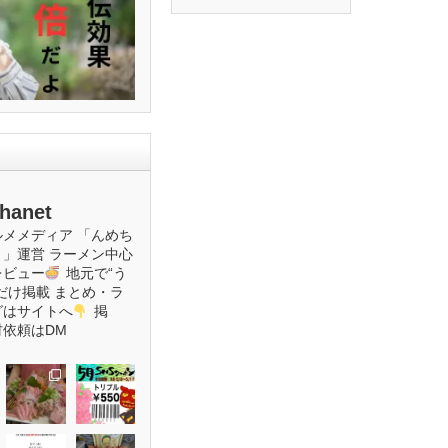
hanet
ルメメディア
「んめち
ト」運営
ラーメン中心
レビュー
地元で“う
だけ掲載
まとめ・ラ
グはサイトへ
掲
材依頼はDM