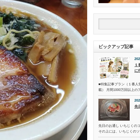
ピックアップ記事
202
１
に
■特集記事プラン（１番人
載） 月間1000万回以上
202
先
先日のお通し いちじくの
その上には、いちじくのソ