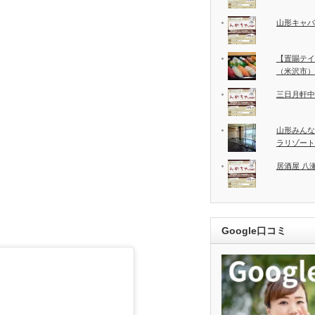
山形キャバ
【置賜テイ
（米沢市）
三日月軒中
山形みんな
ラリゾート
居酒屋 八
Google口コミ