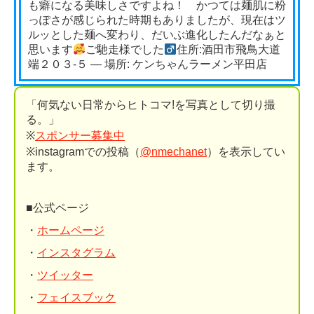
も癖になる美味しさですよね！ かつては麺肌に粉
っぽさが感じられた時期もありましたが、現在はツ
ルッとした麺へ変わり、だいぶ進化したんだなぁと
思います
ご馳走様でした‍
住所:酒田市飛鳥大道
端２０３-５ — 場所: ケンちゃんラーメン平田店
「何気ない日常からヒトコマ!を写真として切り撮
る。」
※
スポンサー募集中
※instagramでの投稿（
@nmechanet
）を表示してい
ます。
■公式ページ
・
ホームページ
・
インスタグラム
・
ツイッター
・
フェイスブック