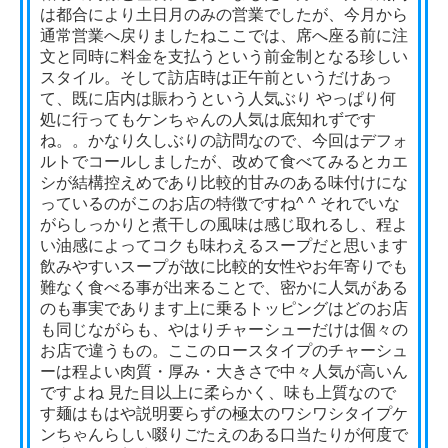
は都合により土日月のみの営業でしたが、今月から
通常営業へ戻りましたねここでは、席へ座る前に注
文と同時に料金を支払うという前金制となる珍しい
スタイル。そして訪店時は正午前というだけあっ
て、既に店内は賑わうという人気ぶり やっぱり何
処に行ってもケンちゃんの人気は底知れずです
ね。。かなり久しぶりの訪問なので、今回はデフォ
ルトでコールしましたが、改めて食べてみるとカエ
シが結構控えめであり比較的甘みのある味付けにな
っているのがこのお店の特徴ですね^ ^ それでいな
がらしっかりと煮干しの風味は感じ取れるし、程よ
い油感によってコクも味わえるスープだと思います
飲みやすいスープが故に比較的女性やお年寄りでも
難なく食べる事が出来ることで、密かに人気がある
のも事実であります上に乗るトッピングはどのお店
も同じながらも、やはりチャーシューだけは個々の
お店で違うもの。ここのロースタイプのチャーシュ
ーは程よい肉質・厚み・大きさで中々人気が高いん
ですよね 見た目以上に柔らかく、味も上質なので
す麺はもはや説明要らずの極太のワシワシタイプ
ケ
ンちゃんらしい啜りごたえのある口当たりが何度で