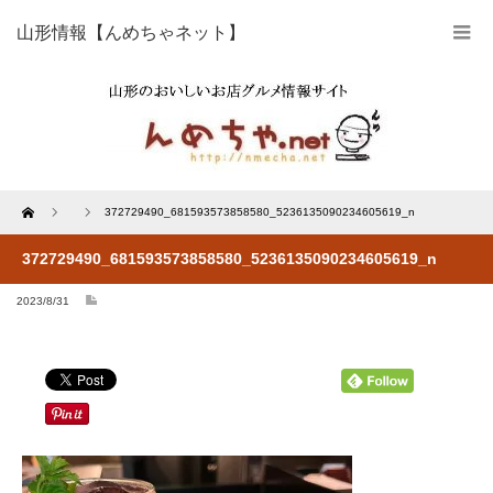
山形情報【んめちゃネット】
Home
372729490_681593573858580_5236135090234605619_n
372729490_681593573858580_5236135090234605619_n
2023/8/31