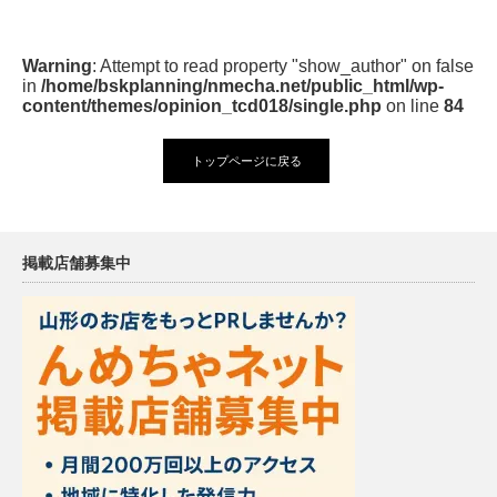
Warning
: Attempt to read property "show_author" on false
in
/home/bskplanning/nmecha.net/public_html/wp-
content/themes/opinion_tcd018/single.php
on line
84
トップページに戻る
掲載店舗募集中