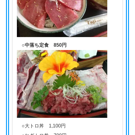
○中落ち定食 850円
○大トロ丼 1,100円