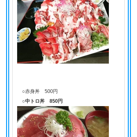
○赤身丼 500円
○中トロ丼 850円