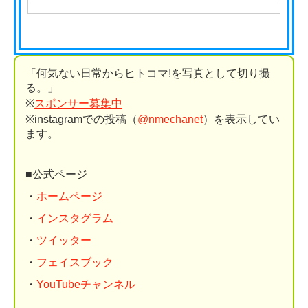
「何気ない日常からヒトコマ!を写真として切り撮
る。」
※
スポンサー募集中
※instagramでの投稿（
@nmechanet
）を表示してい
ます。
■公式ページ
・
ホームページ
・
インスタグラム
・
ツイッター
・
フェイスブック
・
YouTubeチャンネル