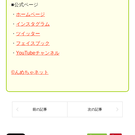
■公式ページ
・
ホームページ
・
インスタグラム
・
ツイッター
・
フェイスブック
・
YouTubeチャンネル
©んめちゃネット
前の記事
次の記事