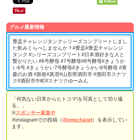
グルメ最新情報
豊盃チャレンジタンクシリーズコンプリートしまし
た️飲みくらべしませんか？#豊盃#豊盃チャレンジ
タンク #シリーズコンプリート#日本酒好きな人と
繋がりたい #6号酵母 #7号酵母#8号酵母#きょうか
い6号 #きょうかい7号酵母#きょうかい8号酵母 #青
森のお酒 #新政#真澄#山形県酒田市 #酒田市スナツ
ク#酒田市中町#スナツクゆーみん
「何気ない日常からヒトコマ!を写真として切り撮
る。」
※
スポンサー募集中
※instagramでの投稿（
@nmechanet
）を表示してい
ます。