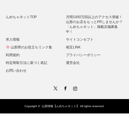
んめちゃネットTOP
月間1000万回以上のアクセス突破！
山形のお店をもっとPRしませんか？
「んめちゃネット」掲載店舗募集
中！
求人情報
サイトコンセプト
山形県のお役立ちリンク集
相互LINK
利用規約
プライバシーポリシー
特定商取引法に基づく表記
運営会社
お問い合わせ
Twitter
Facebook
Instagram
Copyright ©
山形情報【んめちゃネット】
All rights reserved.