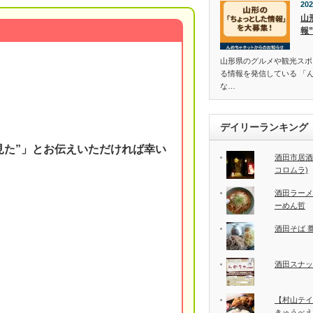
202
山
報
山形県のグルメや観光スポ
る情報を発信している 「
な…
デイリーランキング
見た”」とお伝えいただければ幸い
酒田市居酒
コロムラ)
酒田ラーメ
ーめん哲
酒田そば 
酒田スナッ
【村山テイ
きゅうべえ