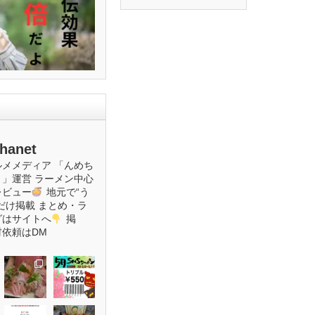
hanet
ルメメディア
「んめち
ト」運営
ラーメン中心
レビュー
地元で“う
だけ掲載
まとめ・ラ
グはサイトへ
掲
材依頼はDM