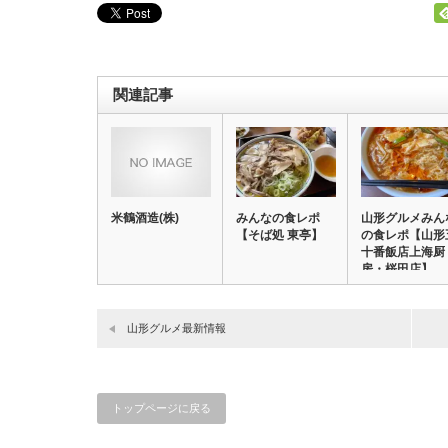
関連記事
米鶴酒造(株)
みんなの食レポ
山形グルメみん
【そば処 東亭】
の食レポ【山形
十番飯店上海厨
房・桜田店】
山形グルメ最新情報
トップページに戻る