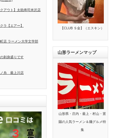
クアウト】太助寿司米沢店
クラ【エアー】
【CLUB Ｓ金】（エスキン）
町店 ラーメン大学文学部
山形ラーメンマップ
の刺身盛りです
ノ糸 最上川店
山形県・庄内・最上・村山・置
賜の人気ラーメン＆麺グルメ特
集