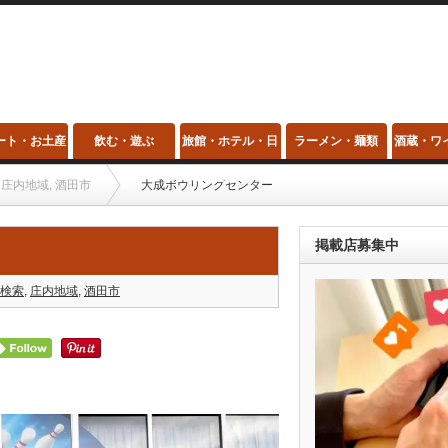
ート・お土産
飲む・遊ぶ
旅館・ホテル・日
ラーメン・麺類
酒蔵・ワ
帰り温泉・スパ
庄内地域
,
酒田市
大成ボウリングセンター
掲載店募集中
検索
,
庄内地域
,
酒田市