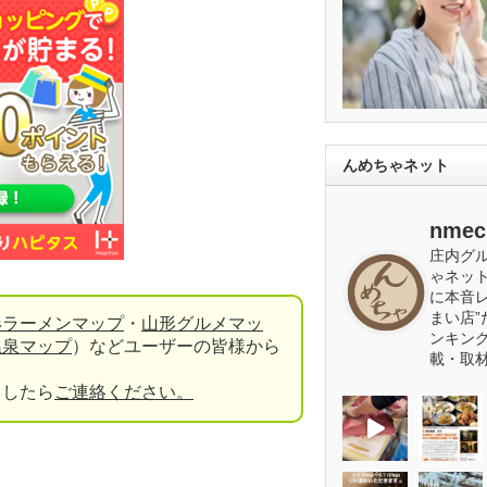
んめちゃネット
nmec
庄内グ
ゃネッ
に本音
まい店”
形ラーメンマップ
・
山形グルメマッ
ンキン
温泉マップ
）などユーザーの皆様から
載・取
ましたら
ご連絡ください。