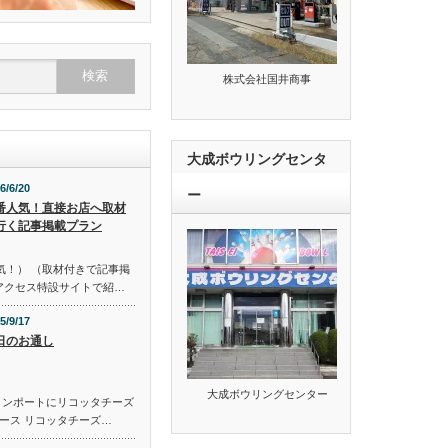
株式会社国井商事
大成ボウリングセンタ
6/6/20
ー
番人気！直接お店へ取材
行く記事掲載プラン
気！） （取材付きで記事掲
のアクセス特設サイトで紹…
5/9/17
日のお通し
大成ボウリングセンター
コンポートにリコッタチーズ
ース リコッタチーズ…