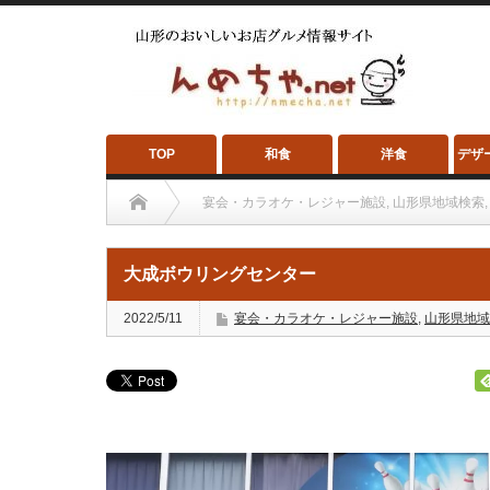
TOP
和食
洋食
デザ
宴会・カラオケ・レジャー施設
,
山形県地域検索
,
大成ボウリングセンター
2022/5/11
宴会・カラオケ・レジャー施設
,
山形県地域