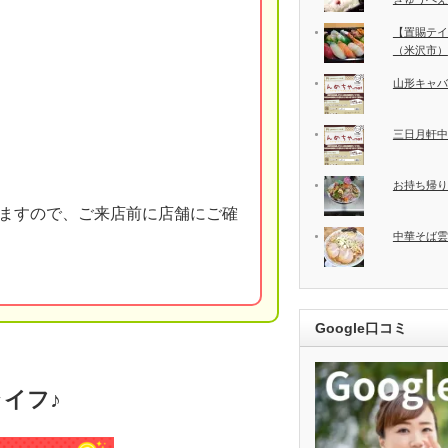
【置賜テイ
（米沢市）
山形キャバ
三日月軒中
お持ち帰り
ますので、ご来店前に店舗にご確
中華そば雲
Google口コミ
イフ♪