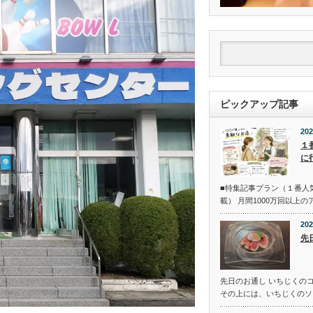
ピックアップ記事
202
１
に
■特集記事プラン（１番人
載） 月間1000万回以上
202
先
先日のお通し いちじくの
その上には、いちじくのソ