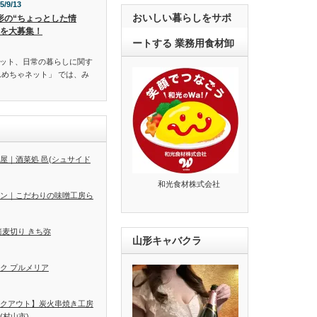
5/9/13
おいしい暮らしをサポ
形の“ちょっとした情
”を大募集！
ートする 業務用食材卸
ット、日常の暮らしに関す
んめちゃネット」 では、み
屋｜酒菜処 邑(シュサイド
和光食材株式会社
ン｜こだわりの味噌工房ら
蕎麦切り きち弥
山形キャバクラ
ク プルメリア
クアウト】炭火串焼き工房
(村山市)