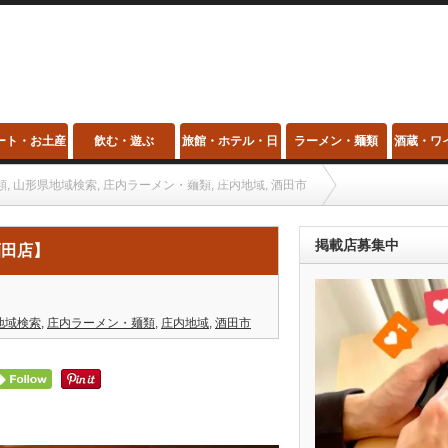
ート・お土産
飲む・遊ぶ
旅館・ホテル・日
ラーメン・麺類
酒蔵・ワ
帰り温泉・スパ
類
,
山形県地域検索
,
庄内ラーメン・麺類
,
庄内地域
,
酒田市
掲載店募集中
酒田店】
地域検索
,
庄内ラーメン・麺類
,
庄内地域
,
酒田市