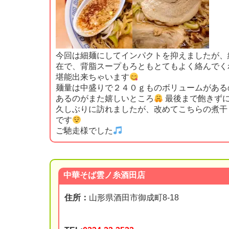
今回は細麺にしてインパクトを抑えましたが、
在で、背脂スープもろともとてもよく絡んでく
堪能出来ちゃいます
麺量は中盛りで２４０ｇものボリュームがある
あるのがまた嬉しいところ
最後まで飽きず
久しぶりに訪れましたが、改めてこちらの煮干
です
ご馳走様でした
中華そば雲ノ糸酒田店
住所：
山形県酒田市御成町8-18