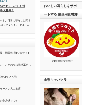
5/9/13
おいしい暮らしをサポ
形の“ちょっとした情
”を大募集！
ートする 業務用食材卸
ット、日常の暮らしに関す
んめちゃネット」 では、み
屋｜酒菜処 邑(シュサイド
和光食材株式会社
ン｜こだわりの味噌工房ら
蕎麦切り きち弥
山形キャバクラ
ラーメン大山支店
の刺身盛りです