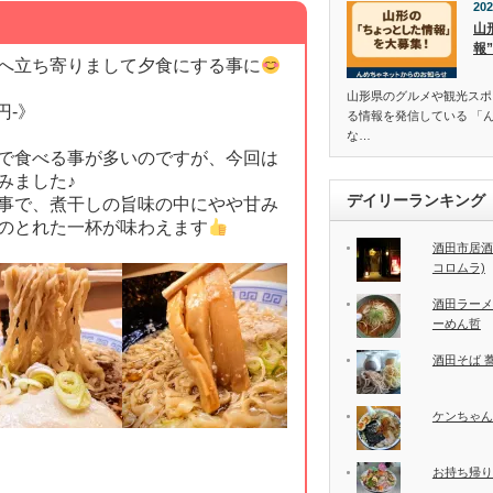
202
山
報
へ立ち寄りまして夕食にする事に
山形県のグルメや観光スポ
円-》
る情報を発信している 「
な…
で食べる事が多いのですが、今回は
みました♪
デイリーランキング
事で、煮干しの旨味の中にやや甘み
のとれた一杯が味わえます
酒田市居酒
コロムラ)
酒田ラーメ
ーめん哲
酒田そば 
ケンちゃん
お持ち帰り