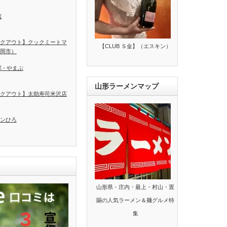
蔵
クアウト】クックミートマ
【CLUB Ｓ金】（エスキン）
岡市）
 - やまぶ
山形ラーメンマップ
クアウト】太助寿司米沢店
ンひろ
山形県・庄内・最上・村山・置
賜の人気ラーメン＆麺グルメ特
集