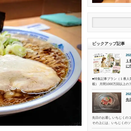
ピックアップ記事
202
１
に
■特集記事プラン（１番人
載） 月間1000万回以上
202
先
先日のお通し いちじくの
その上には、いちじくのソ