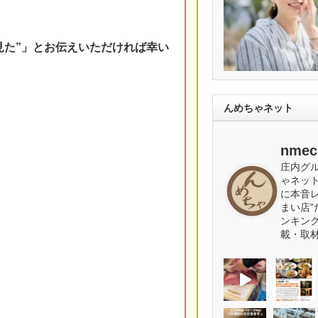
見た”」とお伝えいただければ幸い
んめちゃネット
nmec
庄内グ
ゃネッ
に本音
まい店”
ンキン
載・取