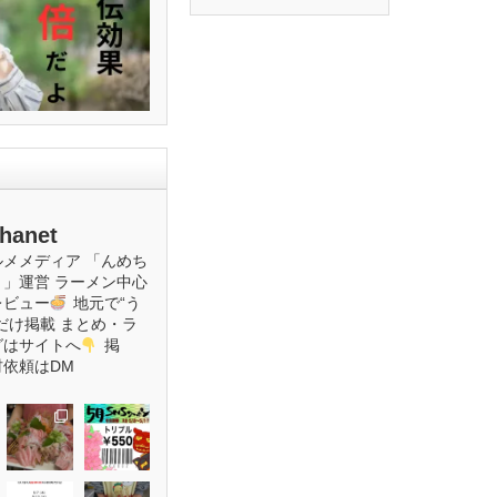
hanet
ルメメディア
「んめち
ト」運営
ラーメン中心
レビュー
地元で“う
だけ掲載
まとめ・ラ
グはサイトへ
掲
材依頼はDM