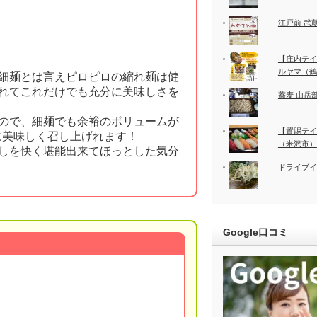
江戸前 武
【庄内テイ
ルヤマ（鶴
細麺とは言えピロピロの縮れ麺は健
れてこれだけでも充分に美味しさを
蕎麦 山岳部
ので、細麺でも余裕のボリュームが
【置賜テイ
に美味しく召し上げれます！
（米沢市）
しを快く堪能出来てほっとした気分
ドライブイ
Google口コミ