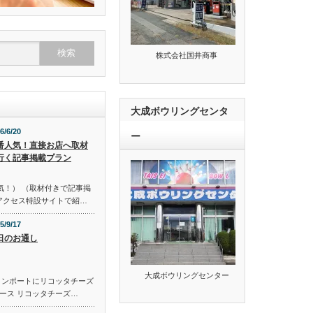
株式会社国井商事
大成ボウリングセンタ
6/6/20
ー
番人気！直接お店へ取材
行く記事掲載プラン
気！） （取材付きで記事掲
のアクセス特設サイトで紹…
5/9/17
日のお通し
大成ボウリングセンター
コンポートにリコッタチーズ
ース リコッタチーズ…