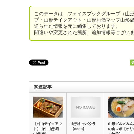
このデータは、フェイスブックグループ（
山
プ
・
山形テイクアウト
・
山形お酒マップ
山形
送られた情報を元に編集しております。
間違いや変更された箇所、追加情報等ござい
関連記事
【村山テイクアウ
山形キャバクラ
山形グルメみん
ト】山牛 山形店
【deep】
の食レポ【オリ