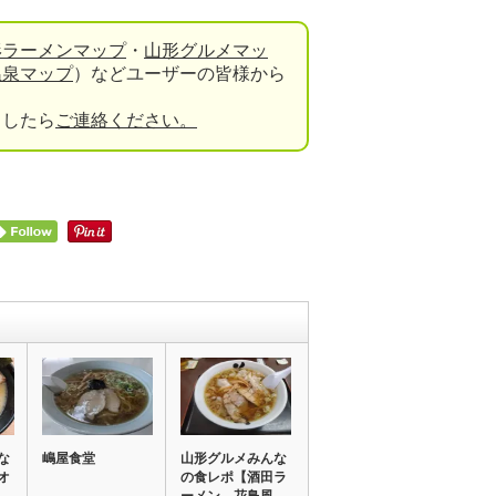
形ラーメンマップ
・
山形グルメマッ
温泉マップ
）などユーザーの皆様から
ましたら
ご連絡ください。
な
嶋屋食堂
山形グルメみんな
オ
の食レポ【酒田ラ