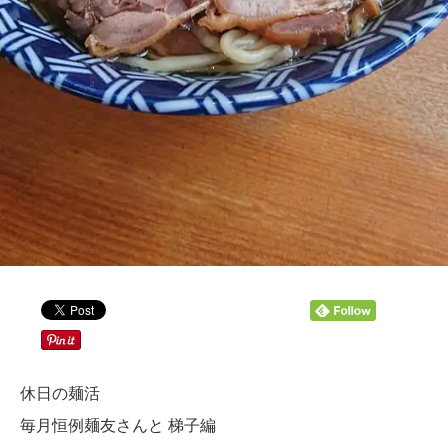
休日の麺活
毎月恒例麺友さんと 梯子編