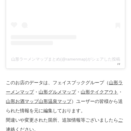
山形ラーメンマップまとめ(@ramenmap)がシェアした投稿
このお店のデータは、フェイスブックグループ（
山形ラ
ーメンマップ
・
山形グルメマップ
・
山形テイクアウト
・
山形お酒マップ
山形温泉マップ
）ユーザーの皆様から送
られた情報を元に編集しております。
間違いや変更された箇所、追加情報等ございましたら
ご
連絡ください。