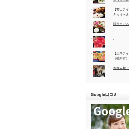
【村山テイ
きゅうべえ
限定まぐろ中
.
【庄内テイ
（鶴岡市）
お好み焼 
Google口コミ