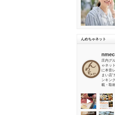
んめちゃネット
nmec
庄内グ
ゃネッ
に本音
まい店”
ンキン
載・取