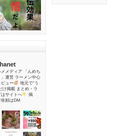
hanet
ルメメディア
「んめち
ト」運営
ラーメン中心
レビュー
地元で“う
だけ掲載
まとめ・ラ
グはサイトへ
掲
材依頼はDM