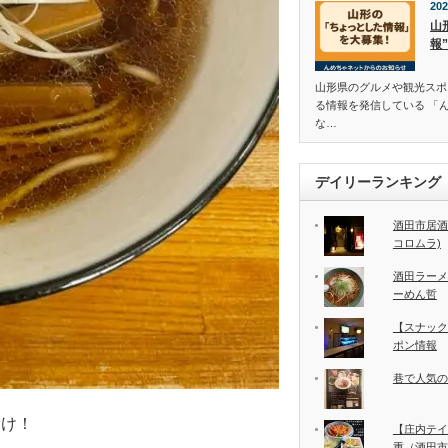
202
山
報
山形県のグルメや観光スポ
る情報を発信している 「
な…
デイリーランキング
酒田市居酒
コロムラ)
酒田ラーメ
ーめん哲
【スナック
ポン情報
巷で人気の
っけ！
【庄内テイ
重（酒田市