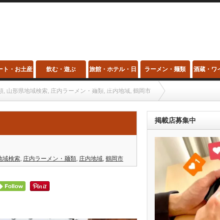
ート・お土産
飲む・遊ぶ
旅館・ホテル・日
ラーメン・麺類
酒蔵・ワ
帰り温泉・スパ
類
,
山形県地域検索
,
庄内ラーメン・麺類
,
庄内地域
,
鶴岡市
掲載店募集中
地域検索
,
庄内ラーメン・麺類
,
庄内地域
,
鶴岡市