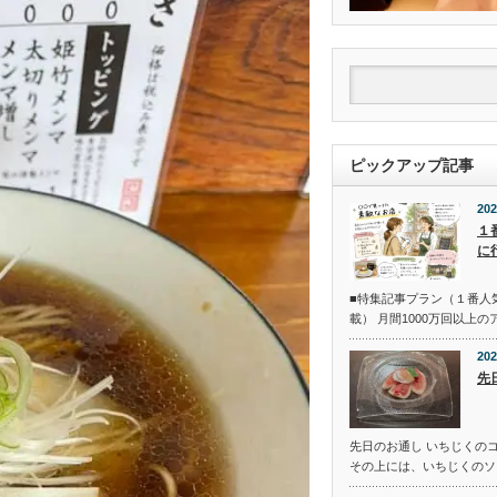
ピックアップ記事
202
１
に
■特集記事プラン（１番人
載） 月間1000万回以上
202
先
先日のお通し いちじくの
その上には、いちじくのソ