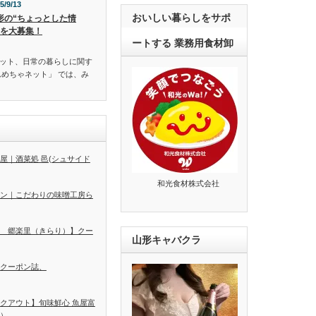
5/9/13
おいしい暮らしをサポ
形の“ちょっとした情
”を大募集！
ートする 業務用食材卸
ット、日常の暮らしに関す
んめちゃネット」 では、み
屋｜酒菜処 邑(シュサイド
和光食材株式会社
ン｜こだわりの味噌工房ら
 郷楽里（きらり）】クー
山形キャバクラ
クーポン誌、
クアウト】旬味鮮心 魚屋富
）