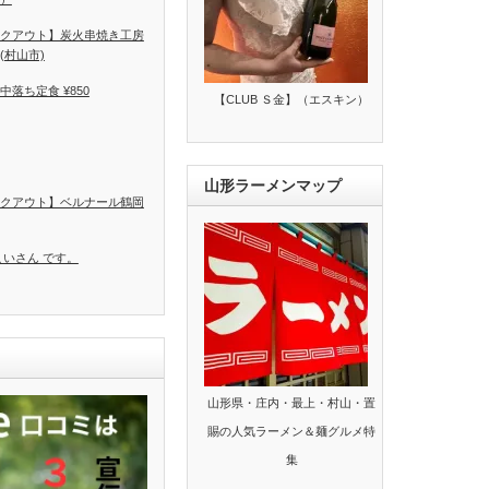
クアウト】炭火串焼き工房
(村山市)
落ち定食 ¥850
【CLUB Ｓ金】（エスキン）
山形ラーメンマップ
クアウト】ベルナール鶴岡
こいさん です。
山形県・庄内・最上・村山・置
賜の人気ラーメン＆麺グルメ特
集