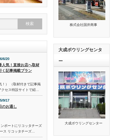
株式会社国井商事
大成ボウリングセンタ
6/6/20
ー
番人気！直接お店へ取材
行く記事掲載プラン
気！） （取材付きで記事掲
のアクセス特設サイトで紹…
5/9/17
日のお通し
大成ボウリングセンター
コンポートにリコッタチーズ
ース リコッタチーズ…