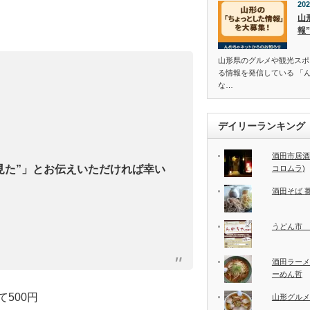
202
山
報
山形県のグルメや観光スポ
る情報を発信している 「
な…
デイリーランキング
酒田市居酒
見た”」とお伝えいただければ幸い
コロムラ)
酒田そば 
うどん市 
酒田ラーメ
ーめん哲
500円
山形グルメ