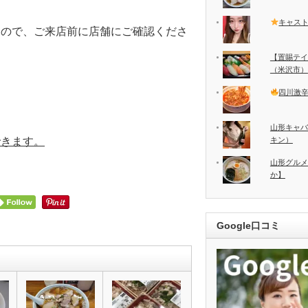
キャス
すので、ご来店前に店舗にご確認くださ
【置賜テイ
（米沢市）
四川激
山形キャバ
できます。
キン）
山形グルメ
か】
Google口コミ