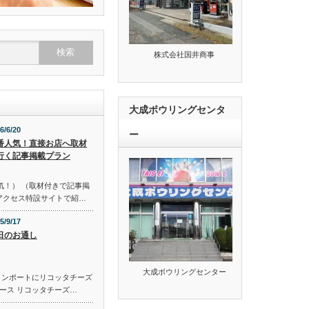
株式会社国井商事
大成ボウリングセンタ
6/6/20
ー
番人気！直接お店へ取材
行く記事掲載プラン
気！） （取材付きで記事掲
のアクセス特設サイトで紹…
5/9/17
日のお通し
大成ボウリングセンター
コンポートにリコッタチーズ
ース リコッタチーズ…