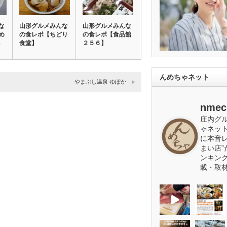
な
山形グルメみんな
山形グルメみんな
め
の食レポ【ちどり
の食レポ【食品館
食堂】
２５６】
んめちゃネット
やまぶし温泉 ゆぽか
nmec
庄内グ
ゃネッ
に本音
まい店”
ンキン
載・取