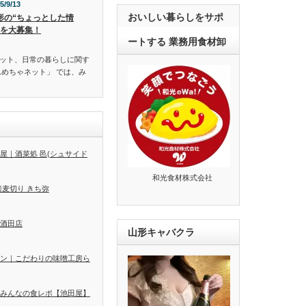
5/9/13
おいしい暮らしをサポ
形の“ちょっとした情
”を大募集！
ートする 業務用食材卸
ット、日常の暮らしに関す
んめちゃネット」 では、み
屋｜酒菜処 邑(シュサイド
和光食材株式会社
蕎麦切り きち弥
酒田店
山形キャバクラ
ン｜こだわりの味噌工房ら
みんなの食レポ【池田屋】