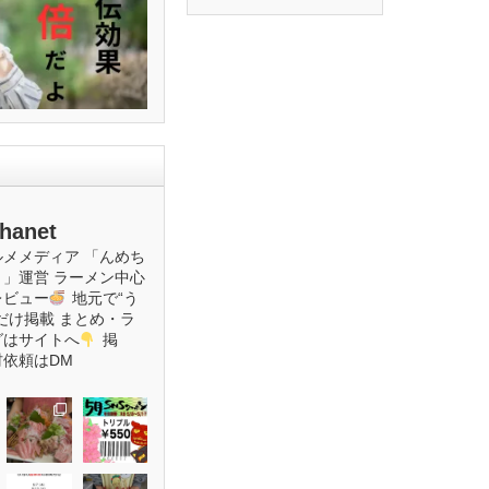
hanet
ルメメディア
「んめち
ト」運営
ラーメン中心
レビュー
地元で“う
だけ掲載
まとめ・ラ
グはサイトへ
掲
材依頼はDM