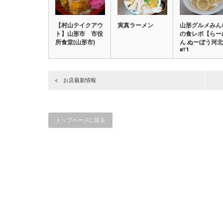
【村山テイクアウ
寅真ラーメン
山形グルメみん
ト】山形市 市役
の食レポ【らー
所食堂(山形市)
ん ぬーぼう河北
町】
お店最新情報
トップページに戻る