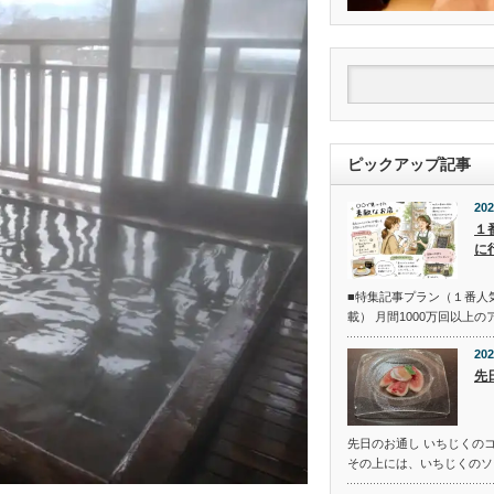
ピックアップ記事
202
１
に
■特集記事プラン（１番人
載） 月間1000万回以上
202
先
先日のお通し いちじくの
その上には、いちじくのソ