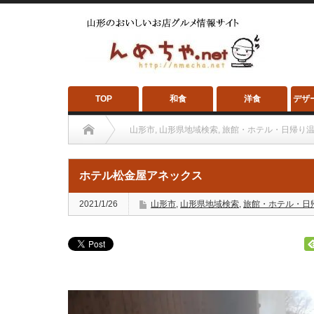
TOP
和食
洋食
デザ
山形市
,
山形県地域検索
,
旅館・ホテル・日帰り
ホテル松金屋アネックス
2021/1/26
山形市
,
山形県地域検索
,
旅館・ホテル・日