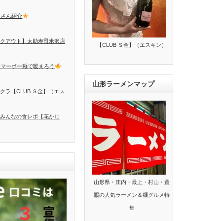
トさん紹介
クアウト】太助寿司米沢店
【CLUB Ｓ金】（エスキン）
辛マーボー麺で暖まろう
山形ラーメンマップ
クラ【CLUB Ｓ金】（エス
みんなの食レポ【花かじ
山形県・庄内・最上・村山・置
賜の人気ラーメン＆麺グルメ特
集