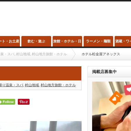
ート・お土産
飲む・遊ぶ
旅館・ホテル・日
ラーメン・麺類
酒蔵・ワ
帰り温泉・スパ
温泉・スパ
,
村山地域
,
村山地方旅館・ホテル
ホテル松金屋アネックス
掲載店募集中
帰り温泉・スパ
,
村山地域
,
村山地方旅館・ホテル