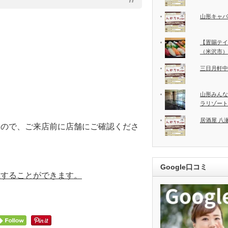
山形キャバ
【置賜テイ
（米沢市）
三日月軒中
山形みんな
ラリゾート
居酒屋 八
すので、ご来店前に店舗にご確認くださ
Google口コミ
載することができます。