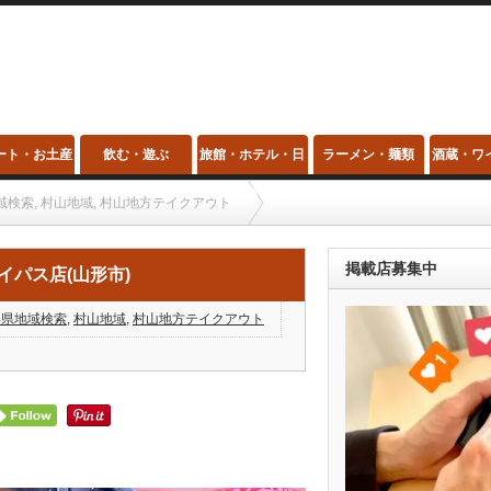
ート・お土産
飲む・遊ぶ
旅館・ホテル・日
ラーメン・麺類
酒蔵・ワ
帰り温泉・スパ
域検索
,
村山地域
,
村山地方テイクアウト
)
掲載店募集中
イパス店(山形市)
形県地域検索
,
村山地域
,
村山地方テイクアウト