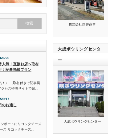
株式会社国井商事
大成ボウリングセンタ
6/6/20
ー
番人気！直接お店へ取材
行く記事掲載プラン
気！） （取材付きで記事掲
のアクセス特設サイトで紹…
5/9/17
日のお通し
大成ボウリングセンター
コンポートにリコッタチーズ
ース リコッタチーズ…