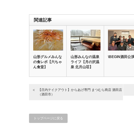
関連記事
山形グルメみんな
山形みんなの温泉
\BEGIN酒田公演
の食レポ【六ちゃ
ライフ【月の沢温
ん食堂】
泉 北月山荘】
【庄内テイクアウト】からあげ専門 まつむら商店 酒田店
（酒田市）
トップページに戻る