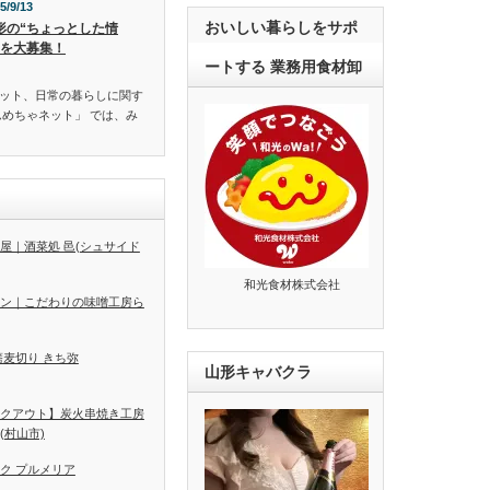
5/9/13
おいしい暮らしをサポ
形の“ちょっとした情
”を大募集！
ートする 業務用食材卸
ット、日常の暮らしに関す
んめちゃネット」 では、み
屋｜酒菜処 邑(シュサイド
和光食材株式会社
ン｜こだわりの味噌工房ら
蕎麦切り きち弥
山形キャバクラ
クアウト】炭火串焼き工房
(村山市)
ク プルメリア