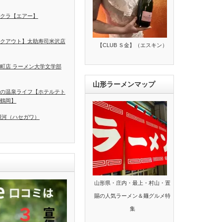
クラ【エアー】
クアウト】太助寿司米沢店
【CLUB Ｓ金】（エスキン）
町店 ラーメン大学文学部
山形ラーメンマップ
の温泉ライフ【ホテルテト
鶴岡】
瀬河（ハセガワ）
山形県・庄内・最上・村山・置
賜の人気ラーメン＆麺グルメ特
集