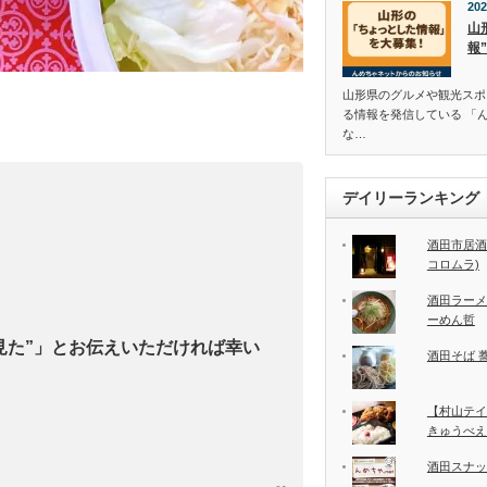
202
山
報
山形県のグルメや観光スポ
る情報を発信している 「
な…
デイリーランキング
酒田市居酒
コロムラ)
酒田ラーメ
ーめん哲
見た”」とお伝えいただければ幸い
酒田そば 
【村山テイ
きゅうべえ
酒田スナッ