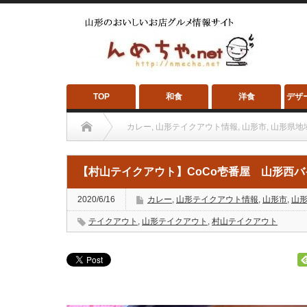
TOP
和食
洋食
デザ
カレー
,
山形テイクアウト情報
,
山形市
,
山形県地
【村山テイクアウト】CoCo壱番屋 山形西バイパス店(山形市
【村山テイクアウト】CoCo壱番屋 山形西バ
2020/6/16
カレー
,
山形テイクアウト情報
,
山形市
,
山
テイクアウト
,
山形テイクアウト
,
村山テイクアウト