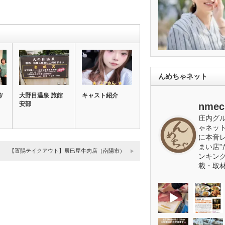
んめちゃネット
/
大野目温泉 旅館
キャスト紹介
安部
nmec
庄内グ
ゃネッ
に本音
まい店”
【置賜テイクアウト】辰巳屋牛肉店（南陽市）
ンキン
載・取