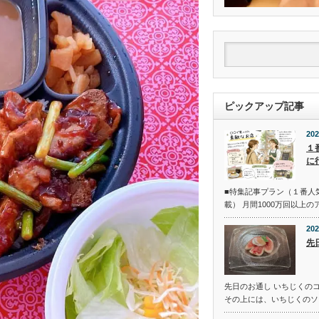
ピックアップ記事
202
１
に
■特集記事プラン（１番人
載） 月間1000万回以上
202
先
先日のお通し いちじくの
その上には、いちじくのソ