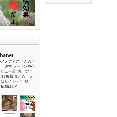
hanet
ルメメディア
「んめち
ト」運営
ラーメン中心
レビュー
地元で“う
だけ掲載
まとめ・ラ
グはサイトへ
掲
材依頼はDM