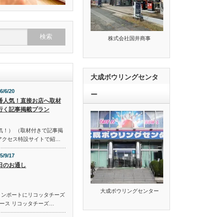
株式会社国井商事
大成ボウリングセンタ
6/6/20
ー
番人気！直接お店へ取材
行く記事掲載プラン
気！） （取材付きで記事掲
のアクセス特設サイトで紹…
5/9/17
日のお通し
大成ボウリングセンター
コンポートにリコッタチーズ
ース リコッタチーズ…