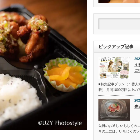
ピックアップ記事
202
１
に
■特集記事プラン（１番人
載） 月間1000万回以上
202
先
先日のお通し いちじくの
その上には、いちじくのソ