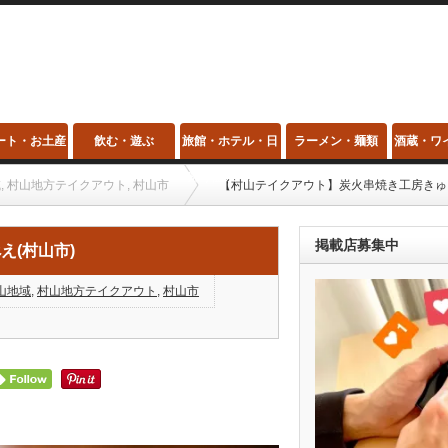
ート・お土産
飲む・遊ぶ
旅館・ホテル・日
ラーメン・麺類
酒蔵・ワ
帰り温泉・スパ
域
,
村山地方テイクアウト
,
村山市
【村山テイクアウト】炭火串焼き工房きゅう
掲載店募集中
(村山市)
山地域
,
村山地方テイクアウト
,
村山市