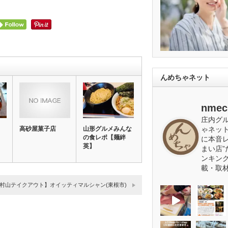
んめちゃネット
nmec
庄内グ
高砂屋菓子店
山形グルメみんな
ゃネッ
の食レポ【麺絆
に本音
英】
まい店”
ンキン
載・取
村山テイクアウト】オイッティマルシャン(東根市)