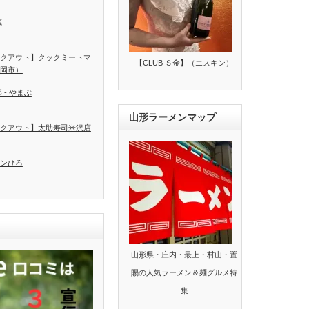
蔵
クアウト】クックミートマ
【CLUB Ｓ金】（エスキン）
岡市）
 - やまぶ
山形ラーメンマップ
クアウト】太助寿司米沢店
ンひろ
山形県・庄内・最上・村山・置
賜の人気ラーメン＆麺グルメ特
集