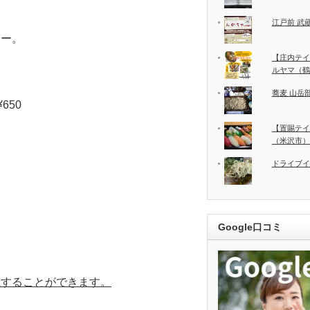
江戸前 武
ィー。
【庄内テイ
ルヤマ（鶴
蕎麦 山岳部
650
【置賜テイ
（米沢市）
ドライブイ
Google口コミ
載することができます。