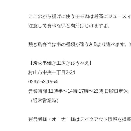
ここのから揚げに使うモモ肉は最高にジュース
注意して食べないと肉汁はじけますよ。
焼き鳥弁当は串の種類が違うA.Bより選べます。¥
【炭火串焼き工房きゅうべえ】
村山市中央一丁目2-24
0237-53-1554
営業時間 11時半〜14時 17時〜23時 日曜日定休
（通常営業時）
運営者様・オーナー様はテイクアウト情報を掲