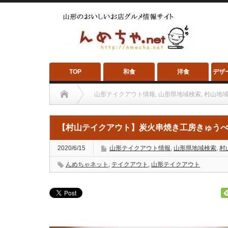
TOP
和食
洋食
デザ
山形テイクアウト情報
,
山形県地域検索
,
村山地
【村山テイクアウト】炭火串焼き工房きゅうべえ
2020/6/15
山形テイクアウト情報
,
山形県地域検索
,
村
んめちゃネット
,
テイクアウト
,
山形テイクアウト