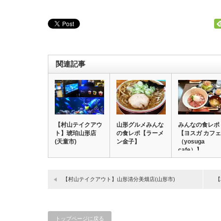
関連記事
【村山テイクアウ
山形グルメみんな
みんなの食レポ
ト】琥珀山形店
の食レポ【ラーメ
【ヨスガ カフェ
(天童市)
ン金子】
（yosuga
cafe）】
【村山テイクアウト】山形清分美畑店(山形市)
【
トップページに戻る