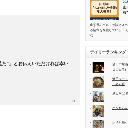
202
山
報
山形県のグルメや観光スポ
る情報を発信している 「
な…
デイリーランキング
見た”」とお伝えいただければ幸い
酒田市居酒
コロムラ)
酒田ラーメ
ーめん哲
酒田そば 
ケンちゃん
お持ち帰り