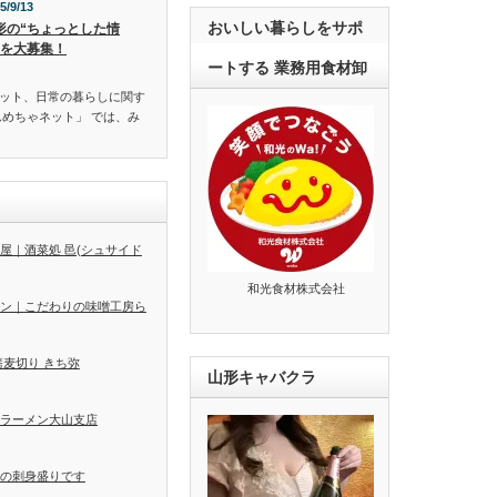
5/9/13
おいしい暮らしをサポ
形の“ちょっとした情
”を大募集！
ートする 業務用食材卸
ット、日常の暮らしに関す
んめちゃネット」 では、み
屋｜酒菜処 邑(シュサイド
和光食材株式会社
ン｜こだわりの味噌工房ら
蕎麦切り きち弥
山形キャバクラ
ラーメン大山支店
の刺身盛りです