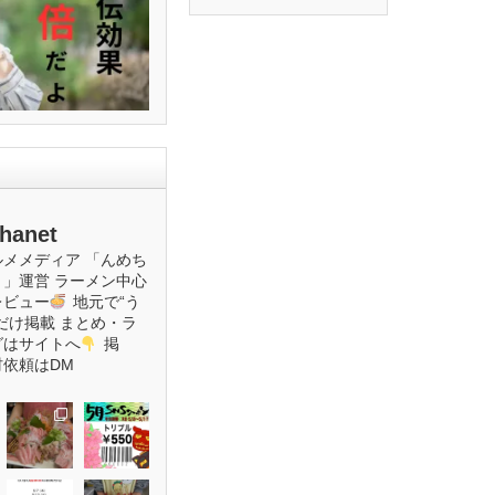
hanet
ルメメディア
「んめち
ト」運営
ラーメン中心
レビュー
地元で“う
だけ掲載
まとめ・ラ
グはサイトへ
掲
材依頼はDM