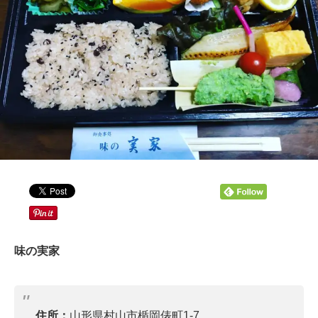
味の実家
住所：
山形県村山市楯岡俵町1-7