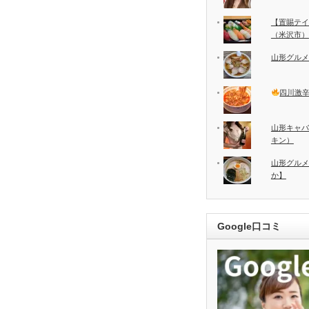
【置賜テイ
（米沢市）
山形グルメ
四川激
山形キャバ
キン）
山形グルメ
か】
Google口コミ