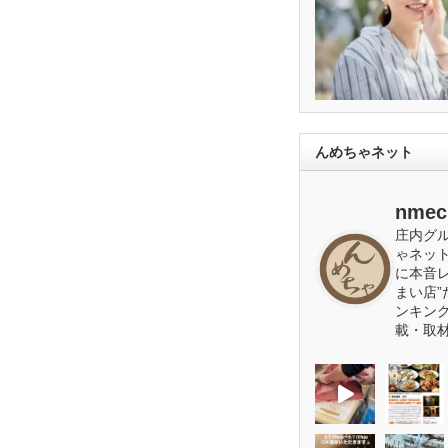
んめちゃネット
nmec
庄内グ
ゃネッ
に本音
まい店”
ンキン
載・取