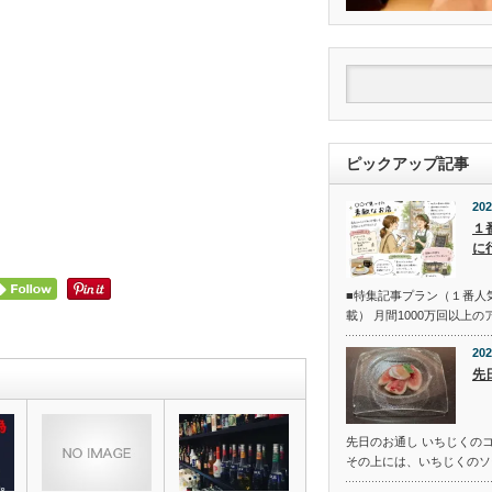
ピックアップ記事
202
１
に
■特集記事プラン（１番人
載） 月間1000万回以上
202
先
先日のお通し いちじくの
その上には、いちじくのソ