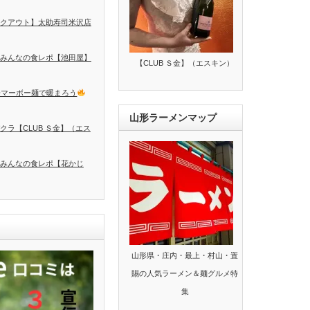
クアウト】太助寿司米沢店
みんなの食レポ【池田屋】
【CLUB Ｓ金】（エスキン）
辛マーボー麺で暖まろう
山形ラーメンマップ
クラ【CLUB Ｓ金】（エス
みんなの食レポ【花かじ
山形県・庄内・最上・村山・置
賜の人気ラーメン＆麺グルメ特
集