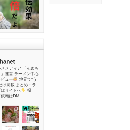
hanet
ルメメディア
「んめち
ト」運営
ラーメン中心
レビュー
地元で“う
だけ掲載
まとめ・ラ
グはサイトへ
掲
材依頼はDM