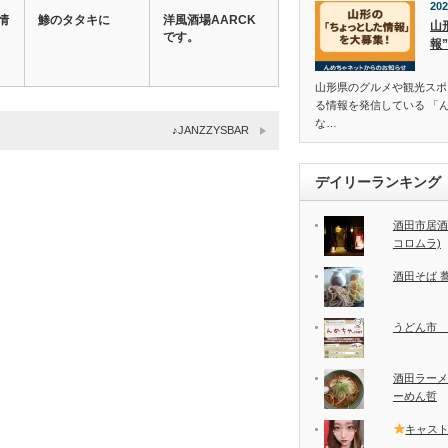
202
情
鯵のタタキに
洋風酒場AARCK
山
です。
報
山形県のグルメや観光スポ
る情報を発信している 「
な…
♪JANZZYSBAR
デイリーランキング
酒田市居酒
コロムラ)
酒田そば 
うどん市 
酒田ラーメ
ーめん哲
キャス