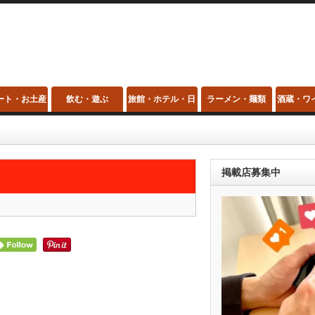
ート・お土産
飲む・遊ぶ
旅館・ホテル・日
ラーメン・麺類
酒蔵・ワ
帰り温泉・スパ
。
掲載店募集中