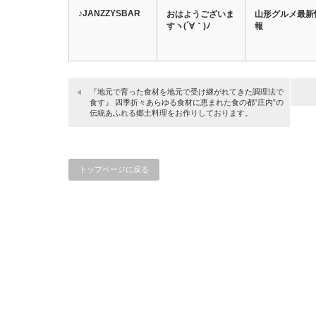
♪JANZZYSBAR
おはようございま
山形グルメ最新
すヽ(´∀｀)ﾉ
報
『地元で育った食材を地元で受け継がれてきた調理法で
食す』 四季折々あらゆる食材に恵まれた食の都”庄内”の
伝統あふれる郷土料理をお作りしております。
トップページに戻る