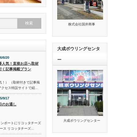
株式会社国井商事
大成ボウリングセンタ
6/6/20
ー
番人気！直接お店へ取材
行く記事掲載プラン
気！） （取材付きで記事掲
のアクセス特設サイトで紹…
5/9/17
日のお通し
大成ボウリングセンター
コンポートにリコッタチーズ
ース リコッタチーズ…