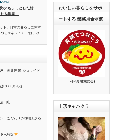
5/9/13
おいしい暮らしをサポ
形の“ちょっとした情
”を大募集！
ートする 業務用食材卸
ット、日常の暮らしに関す
んめちゃネット」 では、み
屋｜酒菜処 邑(シュサイド
和光食材株式会社
蕎麦切り きち弥
酒田店
山形キャバクラ
ン｜こだわりの味噌工房ら
トさん紹介